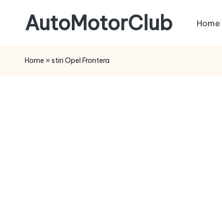
AutoMotorClub
Home
Skip
to
Totul
content
despre
Home
»
stiri Opel Frontera
masini
si
pasionatii
de
masini