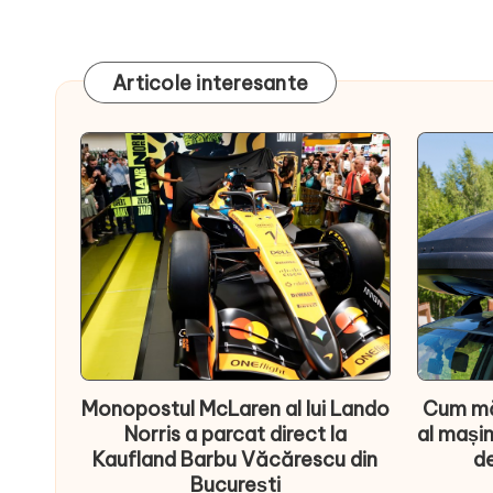
Articole interesante
Monopostul McLaren al lui Lando
Cum mă
Norris a parcat direct la
al mașin
Kaufland Barbu Văcărescu din
de
București