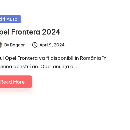
sted
tiri Auto
pel Frontera 2024
By
Bogdan
April 9, 2024
ted
ul Opel Frontera va fi disponibil în România în
amna acestui an. Opel anunță o…
Read More