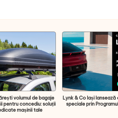
rești volumul de bagaje
Lynk & Co Iași lansează 
ii pentru concediu: soluții
speciale prin Programu
dicate mașinii tale