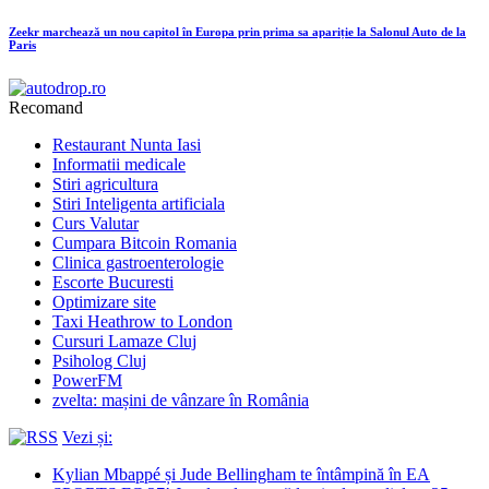
Zeekr marchează un nou capitol în Europa prin prima sa apariție la Salonul Auto de la
Paris
Recomand
Restaurant Nunta Iasi
Informatii medicale
Stiri agricultura
Stiri Inteligenta artificiala
Curs Valutar
Cumpara Bitcoin Romania
Clinica gastroenterologie
Escorte Bucuresti
Optimizare site
Taxi Heathrow to London
Cursuri Lamaze Cluj
Psiholog Cluj
PowerFM
zvelta: mașini de vânzare în România
Vezi și:
Kylian Mbappé și Jude Bellingham te întâmpină în EA