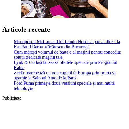
Articole recente
Monopostul McLaren al lui Lando Norris a parcat direct la
Kaufland Barbu Văcărescu din București
Cum mărești volumul de bagaje al mașinii pentru concediu:
soluții dedicate mașinii tale
Lynk & Co Iași lansează ofertele speciale prin Programul
Rabla
Zeekr marchează un nou capitol în Europa prin prima sa
apariție la Salonul Auto de la Paris
Ford Puma primește două versiuni speciale și mai multă
tehnologie
Publicitate