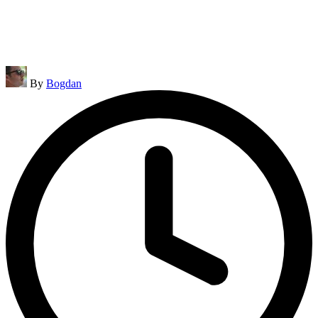
Posted
By
Bogdan
by