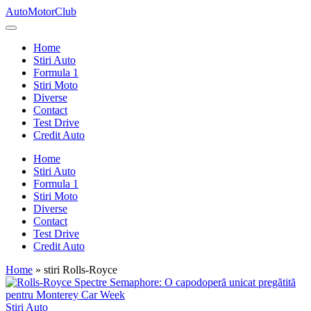
Skip
AutoMotorClub
to
Totul
content
despre
Home
masini
Stiri Auto
si
Formula 1
pasionatii
Stiri Moto
de
Diverse
masini
Contact
Test Drive
Credit Auto
Home
Stiri Auto
Formula 1
Stiri Moto
Diverse
Contact
Test Drive
Credit Auto
Home
»
stiri Rolls-Royce
Posted
Stiri Auto