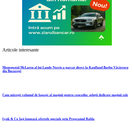
Articole interesante
Monopostul McLaren al lui Lando Norris a parcat direct la Kaufland Barbu Văcărescu
din București
Cum mărești volumul de bagaje al mașinii pentru concediu: soluții dedicate mașinii tale
Lynk & Co Iași lansează ofertele speciale prin Programul Rabla