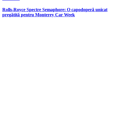
in
Rolls-Royce Spectre Semaphore: O capodoperă unicat
pregătită pentru Monterey Car Week