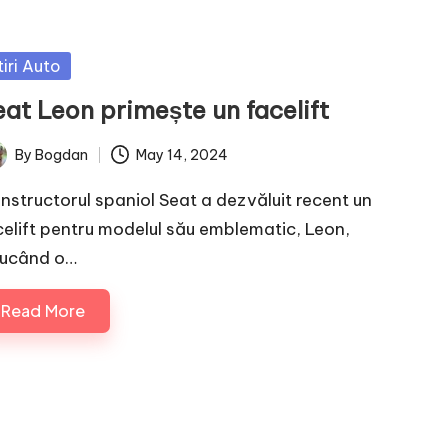
sted
tiri Auto
eat Leon primește un facelift
By
Bogdan
May 14, 2024
ted
nstructorul spaniol Seat a dezvăluit recent un
celift pentru modelul său emblematic, Leon,
ucând o…
Read More