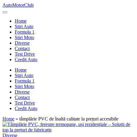
Skip
AutoMotorClub
to
Totul
content
despre
Home
masini
Stiri Auto
si
Formula 1
pasionatii
Stiri Moto
de
Diverse
masini
Contact
Test Drive
Credit Auto
Home
Stiri Auto
Formula 1
Stiri Moto
Diverse
Contact
Test Drive
Credit Auto
Home
»
tâmplărie PVC de înaltă calitate la prețuri accesibile
Posted
Diverse