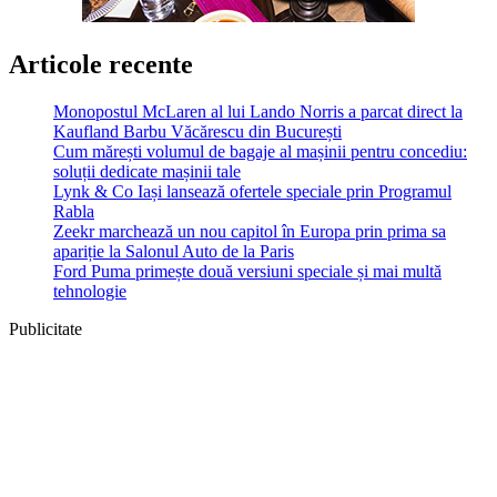
Articole recente
Monopostul McLaren al lui Lando Norris a parcat direct la
Kaufland Barbu Văcărescu din București
Cum mărești volumul de bagaje al mașinii pentru concediu:
soluții dedicate mașinii tale
Lynk & Co Iași lansează ofertele speciale prin Programul
Rabla
Zeekr marchează un nou capitol în Europa prin prima sa
apariție la Salonul Auto de la Paris
Ford Puma primește două versiuni speciale și mai multă
tehnologie
Publicitate