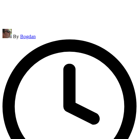
Posted
By
Bogdan
by