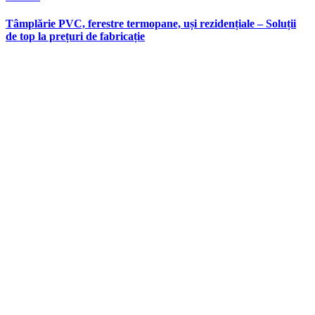
in
Tâmplărie PVC, ferestre termopane, uși rezidențiale – Soluții
de top la prețuri de fabricație