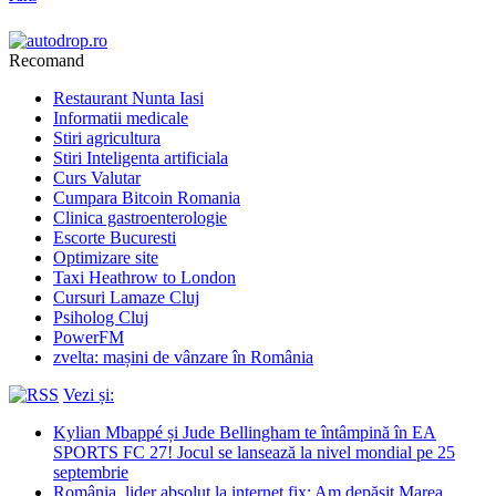
Recomand
Restaurant Nunta Iasi
Informatii medicale
Stiri agricultura
Stiri Inteligenta artificiala
Curs Valutar
Cumpara Bitcoin Romania
Clinica gastroenterologie
Escorte Bucuresti
Optimizare site
Taxi Heathrow to London
Cursuri Lamaze Cluj
Psiholog Cluj
PowerFM
zvelta: mașini de vânzare în România
Vezi și:
Kylian Mbappé și Jude Bellingham te întâmpină în EA
SPORTS FC 27! Jocul se lansează la nivel mondial pe 25
septembrie
România, lider absolut la internet fix: Am depășit Marea