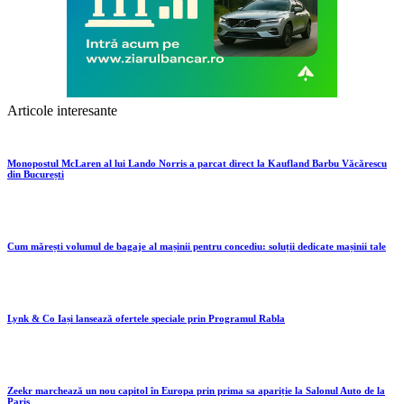
Articole interesante
Monopostul McLaren al lui Lando Norris a parcat direct la Kaufland Barbu Văcărescu
din București
Cum mărești volumul de bagaje al mașinii pentru concediu: soluții dedicate mașinii tale
Lynk & Co Iași lansează ofertele speciale prin Programul Rabla
Zeekr marchează un nou capitol în Europa prin prima sa apariție la Salonul Auto de la
Paris