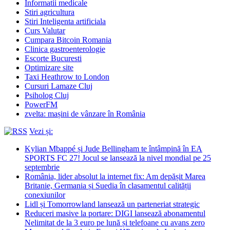
Informatii medicale
Stiri agricultura
Stiri Inteligenta artificiala
Curs Valutar
Cumpara Bitcoin Romania
Clinica gastroenterologie
Escorte Bucuresti
Optimizare site
Taxi Heathrow to London
Cursuri Lamaze Cluj
Psiholog Cluj
PowerFM
zvelta: mașini de vânzare în România
Vezi și:
Kylian Mbappé și Jude Bellingham te întâmpină în EA
SPORTS FC 27! Jocul se lansează la nivel mondial pe 25
septembrie
România, lider absolut la internet fix: Am depășit Marea
Britanie, Germania și Suedia în clasamentul calității
conexiunilor
Lidl și Tomorrowland lansează un parteneriat strategic
Reduceri masive la portare: DIGI lansează abonamentul
Nelimitat de la 3 euro pe lună și telefoane cu avans zero