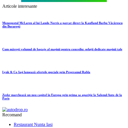
Articole interesante
Monopostul McLaren al lui Lando Norris a parcat direct la Kaufland Barbu Văcărescu
din București
Cum mărești volumul de bagaje al mașinii pentru concediu: soluții dedicate mașinii tale
Lynk & Co Iași lansează ofertele speciale prin Programul Rabla
Zeekr marchează un nou capitol în Europa prin prima sa apariție la Salonul Auto de la
Paris
Recomand
Restaurant Nunta Iasi