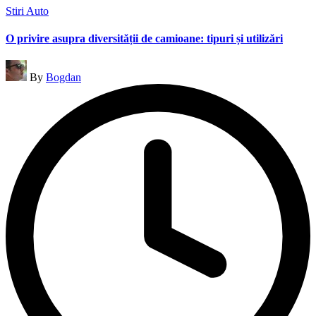
Posted
Stiri Auto
in
O privire asupra diversității de camioane: tipuri și utilizări
Posted
By
Bogdan
by