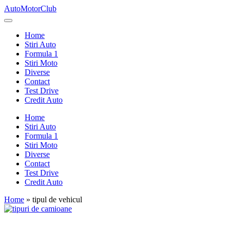
Skip
AutoMotorClub
to
Totul
content
despre
Home
masini
Stiri Auto
si
Formula 1
pasionatii
Stiri Moto
de
Diverse
masini
Contact
Test Drive
Credit Auto
Home
Stiri Auto
Formula 1
Stiri Moto
Diverse
Contact
Test Drive
Credit Auto
Home
»
tipul de vehicul