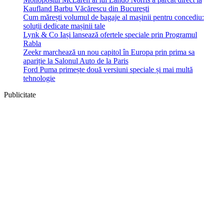
Kaufland Barbu Văcărescu din București
Cum mărești volumul de bagaje al mașinii pentru concediu:
soluții dedicate mașinii tale
Lynk & Co Iași lansează ofertele speciale prin Programul
Rabla
Zeekr marchează un nou capitol în Europa prin prima sa
apariție la Salonul Auto de la Paris
Ford Puma primește două versiuni speciale și mai multă
tehnologie
Publicitate