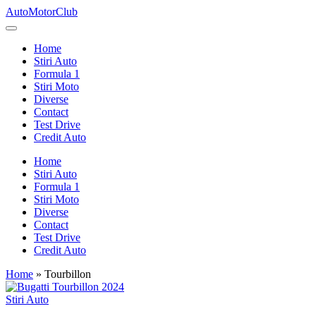
Skip
AutoMotorClub
to
Totul
content
despre
Home
masini
Stiri Auto
si
Formula 1
pasionatii
Stiri Moto
de
Diverse
masini
Contact
Test Drive
Credit Auto
Home
Stiri Auto
Formula 1
Stiri Moto
Diverse
Contact
Test Drive
Credit Auto
Home
»
Tourbillon
Posted
Stiri Auto
in