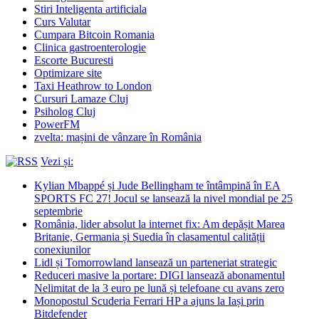
Stiri Inteligenta artificiala
Curs Valutar
Cumpara Bitcoin Romania
Clinica gastroenterologie
Escorte Bucuresti
Optimizare site
Taxi Heathrow to London
Cursuri Lamaze Cluj
Psiholog Cluj
PowerFM
zvelta: mașini de vânzare în România
Vezi și:
Kylian Mbappé și Jude Bellingham te întâmpină în EA
SPORTS FC 27! Jocul se lansează la nivel mondial pe 25
septembrie
România, lider absolut la internet fix: Am depășit Marea
Britanie, Germania și Suedia în clasamentul calității
conexiunilor
Lidl și Tomorrowland lansează un parteneriat strategic
Reduceri masive la portare: DIGI lansează abonamentul
Nelimitat de la 3 euro pe lună și telefoane cu avans zero
Monopostul Scuderia Ferrari HP a ajuns la Iași prin
Bitdefender