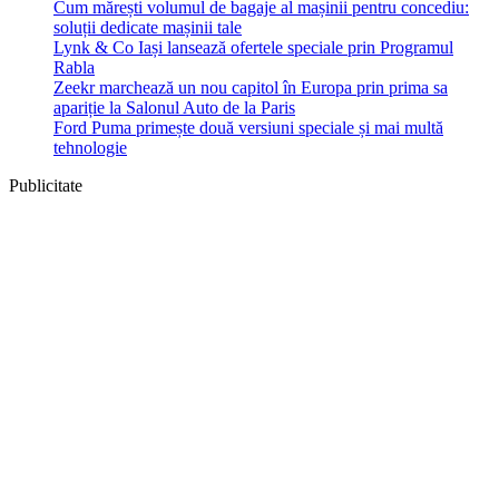
Cum mărești volumul de bagaje al mașinii pentru concediu:
soluții dedicate mașinii tale
Lynk & Co Iași lansează ofertele speciale prin Programul
Rabla
Zeekr marchează un nou capitol în Europa prin prima sa
apariție la Salonul Auto de la Paris
Ford Puma primește două versiuni speciale și mai multă
tehnologie
Publicitate