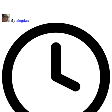
Posted
By
Bogdan
by