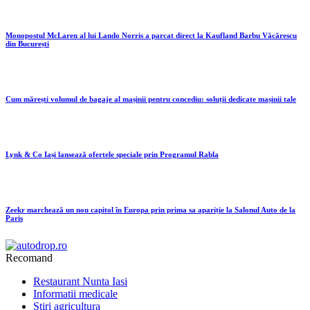
Monopostul McLaren al lui Lando Norris a parcat direct la Kaufland Barbu Văcărescu
din București
Cum mărești volumul de bagaje al mașinii pentru concediu: soluții dedicate mașinii tale
Lynk & Co Iași lansează ofertele speciale prin Programul Rabla
Zeekr marchează un nou capitol în Europa prin prima sa apariție la Salonul Auto de la
Paris
Recomand
Restaurant Nunta Iasi
Informatii medicale
Stiri agricultura