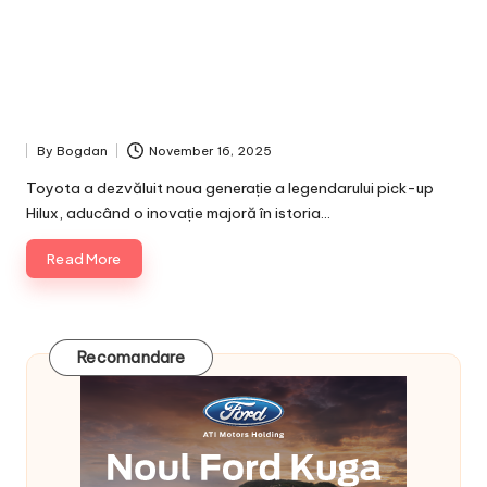
By
Bogdan
November 16, 2025
Posted
by
Toyota a dezvăluit noua generație a legendarului pick-up
Hilux, aducând o inovație majoră în istoria…
Read More
Recomandare