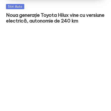
Posted
Stiri Auto
in
Noua generație Toyota Hilux vine cu versiune
electrică, autonomie de 240 km