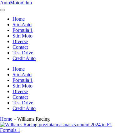
Skip
AutoMotorClub
to
Totul
content
despre
Home
masini
Stiri Auto
si
Formula 1
pasionatii
Stiri Moto
de
Diverse
masini
Contact
Test Drive
Credit Auto
Home
Stiri Auto
Formula 1
Stiri Moto
Diverse
Contact
Test Drive
Credit Auto
Home
»
Williams Racing
Posted
Formula 1
in