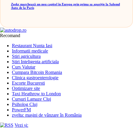
Zeekr marchează un nou capitol în Europa prin prima sa apariție la Salonul
Auto de la Paris
Recomand
Restaurant Nunta Iasi
Informatii medicale
Stiri agricultura
Stiri Inteligenta artificiala
Curs Valutar
Cumpara Bitcoin Romania
Clinica gastroenterologie
Escorte Bucuresti
Optimizare site
Taxi Heathrow to London
Cursuri Lamaze Cluj
Psiholog Cluj
PowerFM
zvelta: mașini de vânzare în România
Vezi și: