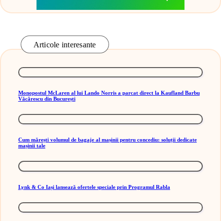
Articole interesante
Monopostul McLaren al lui Lando Norris a parcat direct la Kaufland Barbu
Văcărescu din București
Cum mărești volumul de bagaje al mașinii pentru concediu: soluții dedicate
mașinii tale
Lynk & Co Iași lansează ofertele speciale prin Programul Rabla