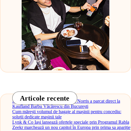
Articole recente
Monopostul McLaren al lui Lando Norris a parcat direct la
Kaufland Barbu Văcărescu din București
Cum mărești volumul de bagaje al mașinii pentru concediu:
soluții dedicate mașinii tale
Lynk & Co Iași lansează ofertele speciale prin Programul Rabla
Zeekr marchează un nou capitol în Europa prin prima sa apariție