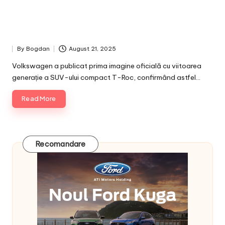
By
Bogdan
August 21, 2025
Posted
by
Volkswagen a publicat prima imagine oficială cu viitoarea
generație a SUV-ului compact T-Roc, confirmând astfel…
Read More
Recomandare