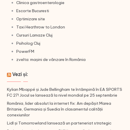
Clinica gastroenterologie
Escorte Bucuresti
Optimizare site
Taxi Heathrow to London
Cursuri Lamaze Cluj
Psiholog Cluj
PowerFM
zvelta: mașini de vânzare în România
Vezi și:
Kylian Mbappé și Jude Bellingham te întâmpină în EA SPORTS
FC 27! Jocul se lansează la nivel mondial pe 25 septembrie
România, lider absolut la internet fix: Am depășit Marea
Britanie, Germania și Suedia în clasamentul calității
conexiunilor
Lidl și Tomorrowland lansează un parteneriat strategic