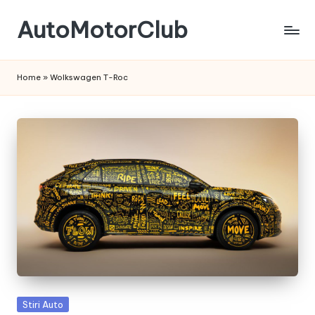
AutoMotorClub
Skip
to
Totul
content
despre
Home
»
Wolkswagen T-Roc
masini
si
pasionatii
de
masini
Posted
Stiri Auto