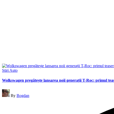
Posted
Stiri Auto
in
Wolkswagen pregătește lansarea noii generații T-Roc: primul teas
Posted
By
Bogdan
by