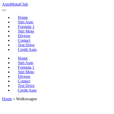
Skip
AutoMotorClub
to
Totul
content
despre
Home
masini
Stiri Auto
si
Formula 1
pasionatii
Stiri Moto
de
Diverse
masini
Contact
Test Drive
Credit Auto
Home
Stiri Auto
Formula 1
Stiri Moto
Diverse
Contact
Test Drive
Credit Auto
Home
»
Wolkswagen