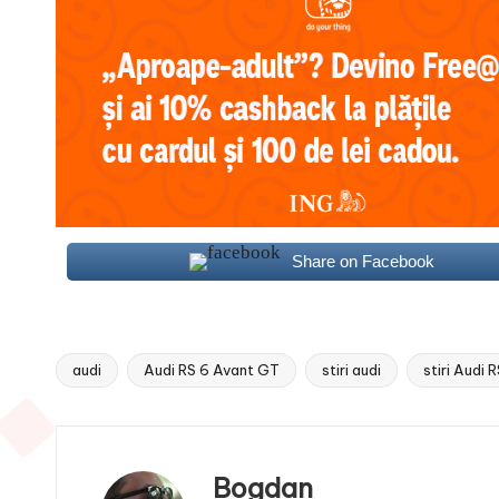
Share on Facebook
audi
Audi RS 6 Avant GT
stiri audi
stiri Audi
Tags:
Bogdan