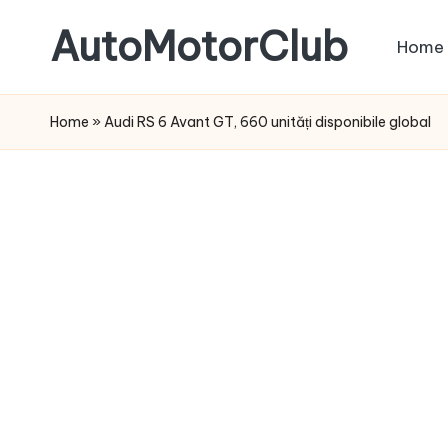
AutoMotorClub
Home
Skip
to
Totul
content
despre
Home
»
Audi RS 6 Avant GT, 660 unități disponibile global
masini
si
pasionatii
de
masini