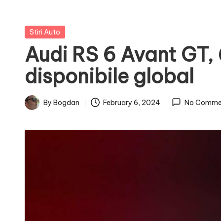
Posted
Stiri Auto
in
Audi RS 6 Avant GT, 
disponibile global
By
Bogdan
February 6, 2024
No Comme
Posted
by