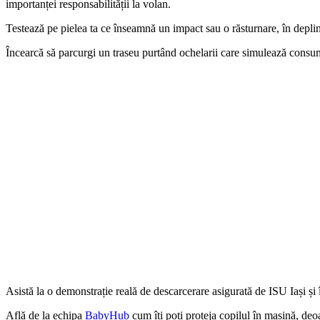
importanței responsabilității la volan.
Testează pe pielea ta ce înseamnă un impact sau o răsturnare, în deplin
Încearcă să parcurgi un traseu purtând ochelarii care simulează consumul
Asistă la o demonstrație reală de descarcerare asigurată de ISU Iași și 
Află de la echipa
BabyHub
cum îți poți proteja copilul în mașină, deo