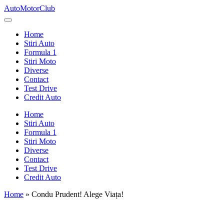
Skip
AutoMotorClub
to
Totul
content
despre
Home
masini
Stiri Auto
si
Formula 1
pasionatii
Stiri Moto
de
Diverse
masini
Contact
Test Drive
Credit Auto
Home
Stiri Auto
Formula 1
Stiri Moto
Diverse
Contact
Test Drive
Credit Auto
Home
»
Condu Prudent! Alege Viața!