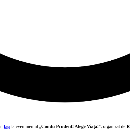
din
Iași
la evenimentul „
Condu Prudent! Alege Viața!
”, organizat de
R