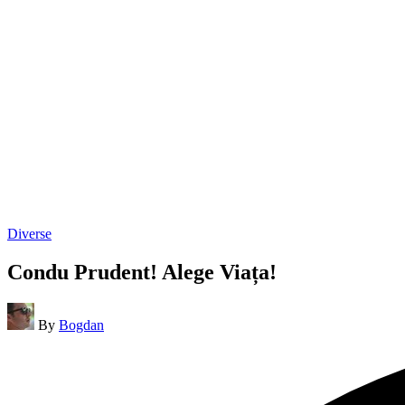
Posted
Diverse
in
Condu Prudent! Alege Viața!
Posted
By
Bogdan
by