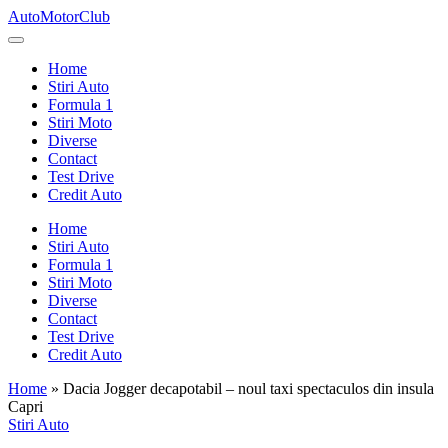
Skip
AutoMotorClub
to
Totul
content
despre
Home
masini
Stiri Auto
si
Formula 1
pasionatii
Stiri Moto
de
Diverse
masini
Contact
Test Drive
Credit Auto
Home
Stiri Auto
Formula 1
Stiri Moto
Diverse
Contact
Test Drive
Credit Auto
Home
»
Dacia Jogger decapotabil – noul taxi spectaculos din insula
Capri
Posted
Stiri Auto
in