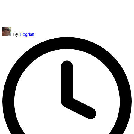
Posted
By
Bogdan
by