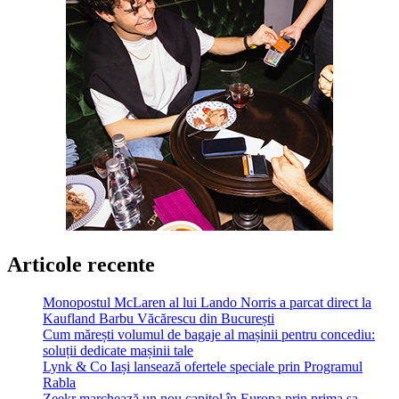
Articole recente
Monopostul McLaren al lui Lando Norris a parcat direct la
Kaufland Barbu Văcărescu din București
Cum mărești volumul de bagaje al mașinii pentru concediu:
soluții dedicate mașinii tale
Lynk & Co Iași lansează ofertele speciale prin Programul
Rabla
Zeekr marchează un nou capitol în Europa prin prima sa