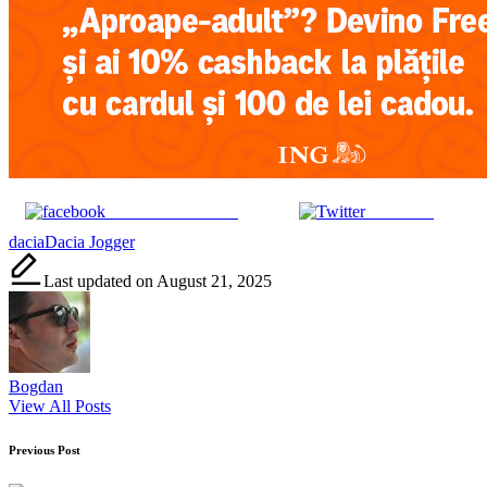
Share on Facebook
Post on X
Tags:
dacia
Dacia Jogger
Last updated on August 21, 2025
Bogdan
View All Posts
Post
Previous Post
navigation