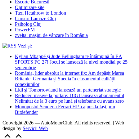
Escorte Bucuresti
Optimizare site
Taxi Heathrow to London
Cursuri Lamaze Cluj
Psiholog Cluj
PowerFM
zvelta: mașini de vânzare în România
Vezi și:
Kylian Mbappé și Jude Bellingham te întâmpină în EA
SPORTS FC 27! Jocul se lansează la nivel mondial pe 25
septembrie
România, lider absolut la internet fix: Am depășit Marea
Britanie, Germania și Suedia în clasamentul calității
conexiunilor
Lidl și Tomorrowland lansează un parteneriat strategic
Reduceri masive la portare: DIGI lansează abonamentul
Nelimitat de la 3 euro pe lună și telefoane cu avans zero
Monopostul Scuderia Ferrari HP a ajuns la Iași prin
Bitdefender
Copyright 2026 — AutoMotorClub. All rights reserved. | Web
design by
Servicii Web
Scroll