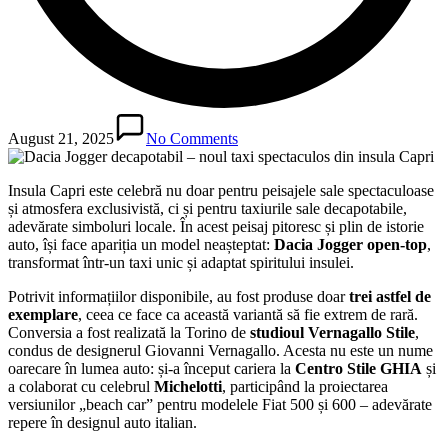
August 21, 2025
No Comments
Insula Capri este celebră nu doar pentru peisajele sale spectaculoase
și atmosfera exclusivistă, ci și pentru taxiurile sale decapotabile,
adevărate simboluri locale. În acest peisaj pitoresc și plin de istorie
auto, își face apariția un model neașteptat:
Dacia Jogger open-top
,
transformat într-un taxi unic și adaptat spiritului insulei.
Potrivit informațiilor disponibile, au fost produse doar
trei astfel de
exemplare
, ceea ce face ca această variantă să fie extrem de rară.
Conversia a fost realizată la Torino de
studioul Vernagallo Stile
,
condus de designerul Giovanni Vernagallo. Acesta nu este un nume
oarecare în lumea auto: și-a început cariera la
Centro Stile GHIA
și
a colaborat cu celebrul
Michelotti
, participând la proiectarea
versiunilor „beach car” pentru modelele Fiat 500 și 600 – adevărate
repere în designul auto italian.