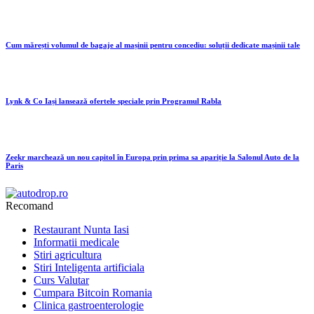
Cum mărești volumul de bagaje al mașinii pentru concediu: soluții dedicate mașinii tale
Lynk & Co Iași lansează ofertele speciale prin Programul Rabla
Zeekr marchează un nou capitol în Europa prin prima sa apariție la Salonul Auto de la
Paris
Recomand
Restaurant Nunta Iasi
Informatii medicale
Stiri agricultura
Stiri Inteligenta artificiala
Curs Valutar
Cumpara Bitcoin Romania
Clinica gastroenterologie