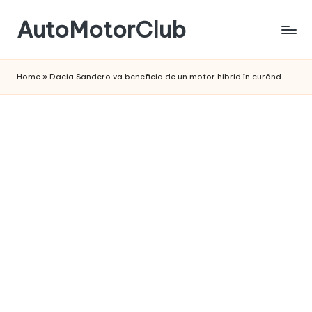
AutoMotorClub
Skip
to
Totul
content
despre
Home
»
Dacia Sandero va beneficia de un motor hibrid în curând
masini
si
pasionatii
de
masini