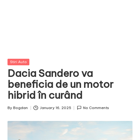
Posted
Stiri Auto
in
Dacia Sandero va
beneficia de un motor
hibrid în curând
By
Bogdan
January 16, 2025
No Comments
Posted
by