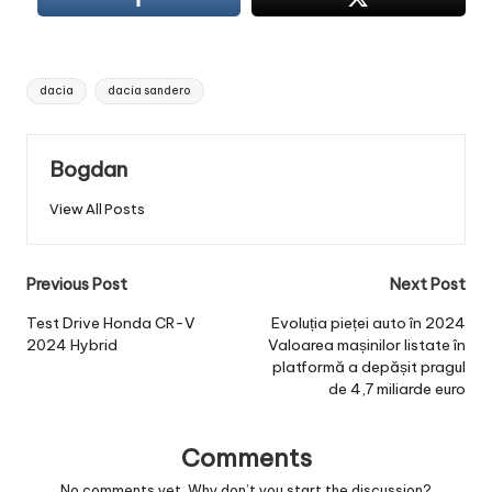
Tags:
dacia
dacia sandero
Bogdan
View All Posts
Post
Previous Post
Next Post
navigation
Test Drive Honda CR-V
Evoluția pieței auto în 2024
2024 Hybrid
Valoarea mașinilor listate în
platformă a depășit pragul
de 4,7 miliarde euro
Comments
No comments yet. Why don’t you start the discussion?