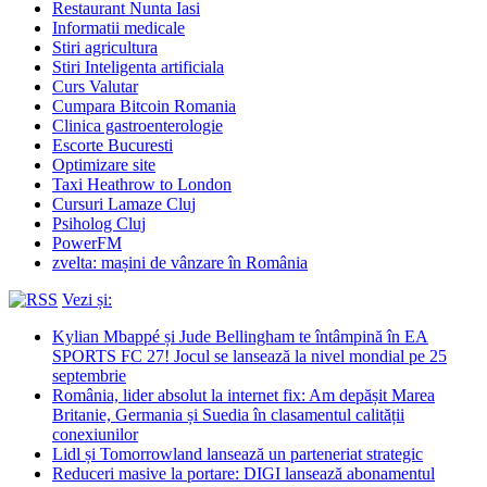
Restaurant Nunta Iasi
Informatii medicale
Stiri agricultura
Stiri Inteligenta artificiala
Curs Valutar
Cumpara Bitcoin Romania
Clinica gastroenterologie
Escorte Bucuresti
Optimizare site
Taxi Heathrow to London
Cursuri Lamaze Cluj
Psiholog Cluj
PowerFM
zvelta: mașini de vânzare în România
Vezi și:
Kylian Mbappé și Jude Bellingham te întâmpină în EA
SPORTS FC 27! Jocul se lansează la nivel mondial pe 25
septembrie
România, lider absolut la internet fix: Am depășit Marea
Britanie, Germania și Suedia în clasamentul calității
conexiunilor
Lidl și Tomorrowland lansează un parteneriat strategic
Reduceri masive la portare: DIGI lansează abonamentul