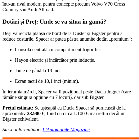
într-un rival modern pentru concepte precum Volvo V70 Cross
Country sau Audi Allroad.
Dotări și Preț: Unde se va situa în gamă?
Deși va recicla planșa de bord de la Duster și Bigster pentru a
reduce costurile, Spacer ar putea păstra anumite dotări „premium”:
Consolă centrală cu compartiment frigorific.
Hayon electric și încărcător prin inducție.
Jante de până la 19 inci.
Ecran tactil de 10,1 inci (minim).
În ierarhia mărcii, Spacer va fi poziționat peste Dacia Jogger (care
rămâne singura opțiune cu 7 locuri), dar sub Bigster.
Prețul estimat:
Se așteaptă ca Dacia Spacer să pornească de la
aproximativ
23.900 €
, fiind cu circa 1.100 € mai ieftin decât un
Bigster echivalent.
Sursa informațiilor:
L’Automobile Magazine