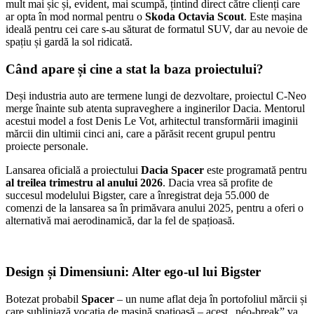
mult mai șic și, evident, mai scumpă, țintind direct către clienți care
ar opta în mod normal pentru o
Skoda Octavia Scout
. Este mașina
ideală pentru cei care s-au săturat de formatul SUV, dar au nevoie de
spațiu și gardă la sol ridicată.
Când apare și cine a stat la baza proiectului?
Deși industria auto are termene lungi de dezvoltare, proiectul C-Neo
merge înainte sub atenta supraveghere a inginerilor Dacia. Mentorul
acestui model a fost Denis Le Vot, arhitectul transformării imaginii
mărcii din ultimii cinci ani, care a părăsit recent grupul pentru
proiecte personale.
Lansarea oficială a proiectului
Dacia Spacer
este programată pentru
al treilea trimestru al anului 2026
. Dacia vrea să profite de
succesul modelului Bigster, care a înregistrat deja 55.000 de
comenzi de la lansarea sa în primăvara anului 2025, pentru a oferi o
alternativă mai aerodinamică, dar la fel de spațioasă.
Design și Dimensiuni: Alter ego-ul lui Bigster
Botezat probabil
Spacer
– un nume aflat deja în portofoliul mărcii și
care subliniază vocația de mașină spațioasă – acest „néo-break” va