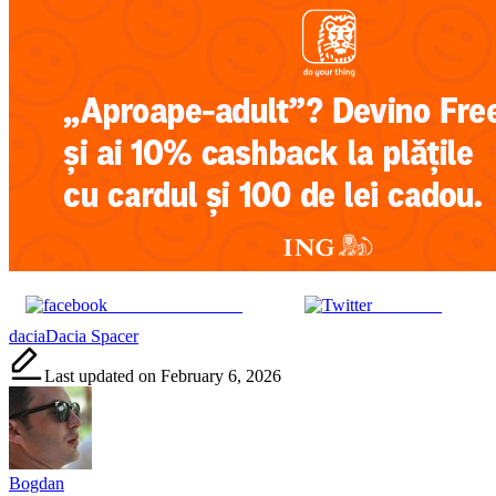
Share on Facebook
Post on X
Tags:
dacia
Dacia Spacer
Last updated on February 6, 2026
Bogdan