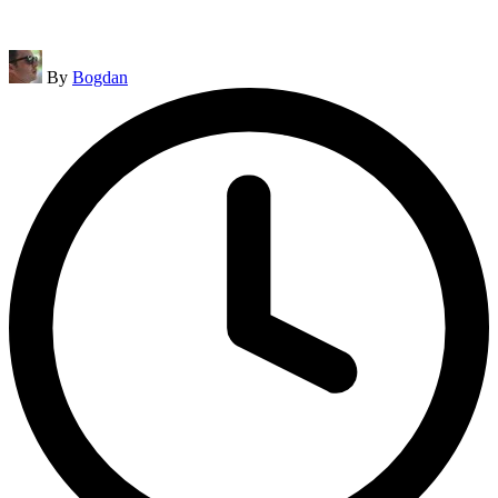
Posted
By
Bogdan
by