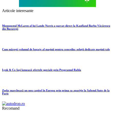
Articole interesante
Monopostul McLaren al lui Lando Norris a parcat direct la Kaufland Barbu Văcărescu
din București
Cum mărești volumul de bagaje al mașinii pentru concediu: soluții dedicate mașinii tale
Lynk & Co Iași lansează ofertele speciale prin Programul Rabla
Zeekr marchează un nou capitol în Europa prin prima sa apariție la Salonul Auto de la
Paris
Recomand