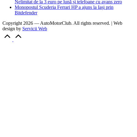
Nelimitat de la 3 euro pe lună și telefoane cu avans zero
Monopostul Scuderia Ferrari HP a ajuns la Iași prin
Bitdefender
Copyright 2026 — AutoMotorClub. All rights reserved. | Web
design by
Servicii Web
Scroll
to
Top