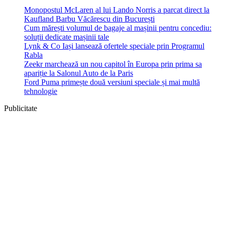
Monopostul McLaren al lui Lando Norris a parcat direct la
Kaufland Barbu Văcărescu din București
Cum mărești volumul de bagaje al mașinii pentru concediu:
soluții dedicate mașinii tale
Lynk & Co Iași lansează ofertele speciale prin Programul
Rabla
Zeekr marchează un nou capitol în Europa prin prima sa
apariție la Salonul Auto de la Paris
Ford Puma primește două versiuni speciale și mai multă
tehnologie
Publicitate