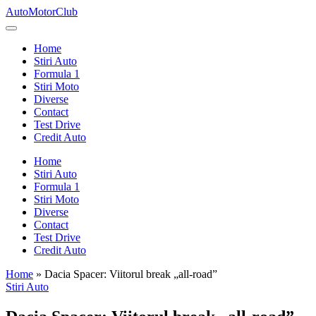
Skip
AutoMotorClub
to
Totul
content
despre
Home
masini
Stiri Auto
si
Formula 1
pasionatii
Stiri Moto
de
Diverse
masini
Contact
Test Drive
Credit Auto
Home
Stiri Auto
Formula 1
Stiri Moto
Diverse
Contact
Test Drive
Credit Auto
Home
»
Dacia Spacer: Viitorul break „all-road”
Posted
Stiri Auto
in