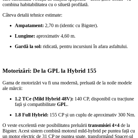
combina habitabilitatea cu o siluetă profilată.
Câteva detalii tehnice estimate:
Ampatament:
2,70 m (identic cu Bigster).
Lungime:
aproximativ 4,60 m.
Gardă la sol:
ridicată, pentru incursiuni în afara asfaltului.
Motorizări: De la GPL la Hybrid 155
Gama de motorizări va fi una modernă, preluată de la noile modele
ale mărcii:
1.2 TCe (Mild Hybrid 48V):
140 CP, disponibil cu tracțiune
față și compatibilitate
GPL
.
1.8 Full Hybrid:
155 CP și un cuplu de aproximativ 300 Nm.
O veste excelentă este posibilitatea preluării
transmisiei 4×4
de la
Bigster. Acest sistem combină motorul mild-hybrid pe puntea față cu
un motor electric de 31 CP pe puntea spate, transformând Spacer-ul