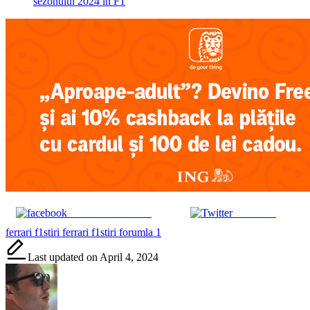
sezonului 2024 in F1
Share on Facebook
Post on X
Tags:
ferrari f1
stiri ferrari f1
stiri forumla 1
Last updated on April 4, 2024