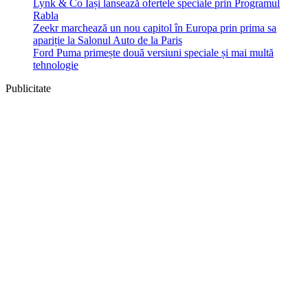
Lynk & Co Iași lansează ofertele speciale prin Programul
Rabla
Zeekr marchează un nou capitol în Europa prin prima sa
apariție la Salonul Auto de la Paris
Ford Puma primește două versiuni speciale și mai multă
tehnologie
Publicitate