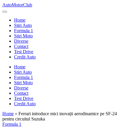
Skip
AutoMotorClub
to
Totul
content
despre
Home
masini
Stiri Auto
si
Formula 1
pasionatii
Stiri Moto
de
Diverse
masini
Contact
Test Drive
Credit Auto
Home
Stiri Auto
Formula 1
Stiri Moto
Diverse
Contact
Test Drive
Credit Auto
Home
»
Ferrari introduce mici inovații aerodinamice pe SF-24
pentru circuitul Suzuka
Posted
Formula 1
in