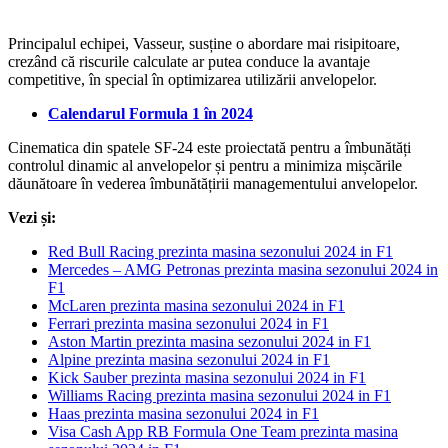
Principalul echipei, Vasseur, susține o abordare mai risipitoare,
crezând că riscurile calculate ar putea conduce la avantaje
competitive, în special în optimizarea utilizării anvelopelor.
Calendarul Formula 1 în 2024
Cinematica din spatele SF-24 este proiectată pentru a îmbunătăți
controlul dinamic al anvelopelor și pentru a minimiza mișcările
dăunătoare în vederea îmbunătățirii managementului anvelopelor.
Vezi și:
Red Bull Racing prezinta masina sezonului 2024 in F1
Mercedes – AMG Petronas prezinta masina sezonului 2024 in
F1
McLaren prezinta masina sezonului 2024 in F1
Ferrari prezinta masina sezonului 2024 in F1
Aston Martin prezinta masina sezonului 2024 in F1
Alpine prezinta masina sezonului 2024 in F1
Kick Sauber prezinta masina sezonului 2024 in F1
Williams Racing prezinta masina sezonului 2024 in F1
Haas prezinta masina sezonului 2024 in F1
Visa Cash App RB Formula One Team prezinta masina