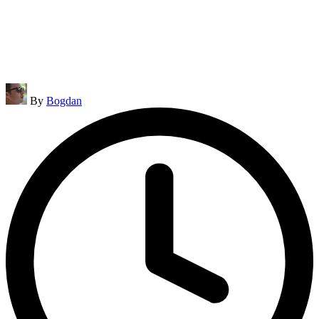
Posted
By
Bogdan
by