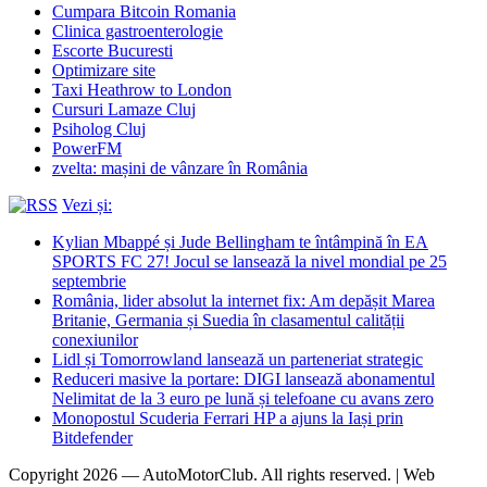
Cumpara Bitcoin Romania
Clinica gastroenterologie
Escorte Bucuresti
Optimizare site
Taxi Heathrow to London
Cursuri Lamaze Cluj
Psiholog Cluj
PowerFM
zvelta: mașini de vânzare în România
Vezi și:
Kylian Mbappé și Jude Bellingham te întâmpină în EA
SPORTS FC 27! Jocul se lansează la nivel mondial pe 25
septembrie
România, lider absolut la internet fix: Am depășit Marea
Britanie, Germania și Suedia în clasamentul calității
conexiunilor
Lidl și Tomorrowland lansează un parteneriat strategic
Reduceri masive la portare: DIGI lansează abonamentul
Nelimitat de la 3 euro pe lună și telefoane cu avans zero
Monopostul Scuderia Ferrari HP a ajuns la Iași prin
Bitdefender
Copyright 2026 — AutoMotorClub. All rights reserved. | Web