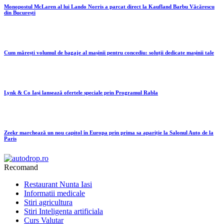
Monopostul McLaren al lui Lando Norris a parcat direct la Kaufland Barbu Văcărescu
din București
Cum mărești volumul de bagaje al mașinii pentru concediu: soluții dedicate mașinii tale
Lynk & Co Iași lansează ofertele speciale prin Programul Rabla
Zeekr marchează un nou capitol în Europa prin prima sa apariție la Salonul Auto de la
Paris
Recomand
Restaurant Nunta Iasi
Informatii medicale
Stiri agricultura
Stiri Inteligenta artificiala
Curs Valutar