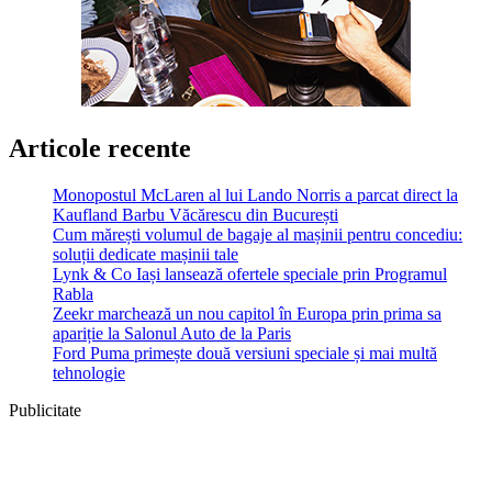
Articole recente
Monopostul McLaren al lui Lando Norris a parcat direct la
Kaufland Barbu Văcărescu din București
Cum mărești volumul de bagaje al mașinii pentru concediu:
soluții dedicate mașinii tale
Lynk & Co Iași lansează ofertele speciale prin Programul
Rabla
Zeekr marchează un nou capitol în Europa prin prima sa
apariție la Salonul Auto de la Paris
Ford Puma primește două versiuni speciale și mai multă
tehnologie
Publicitate