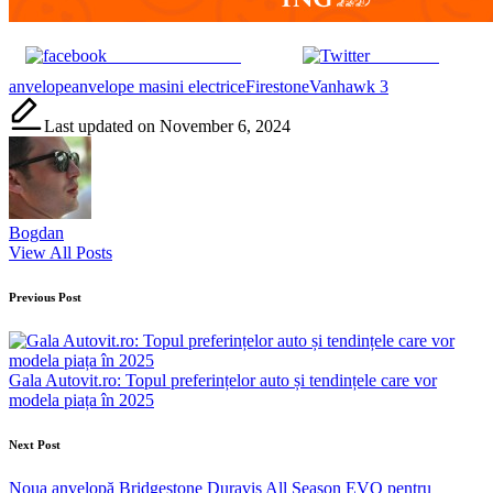
Share on Facebook
Post on X
Tags:
anvelope
anvelope masini electrice
Firestone
Vanhawk 3
Last updated on November 6, 2024
Bogdan
View All Posts
Post
Previous Post
navigation
Gala Autovit.ro: Topul preferințelor auto și tendințele care vor
modela piața în 2025
Next Post
Noua anvelopă Bridgestone Duravis All Season EVO pentru