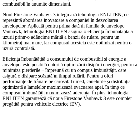
combustibil în anumite dimensiuni.
Noul Firestone Vanhawk 3 integrează tehnologia ENLITEN, ce
reprezintă abordarea inovatoare a companiei în dezvoltarea
anvelopelor. Aplicată pentru prima dată în familia de anvelope
Vanhawk, tehnologia ENLITEN asigură o eficiență îmbunătățită a
uzurii printr-o adâncime mărită a benzii de rulare, pentru un
kilometraj mai mare, iar compusul acesteia este optimizat pentru o
uzură controlată.
Eficiența îmbunătățită a consumului de combustibil și energie a
anvelopei este posibilă datorită optimizării disipării energiei, pentru a
minimiza pierderile – împreună cu un compus îmbunătățit, care
asigură o disipare scăzută în timpul rulării. Pentru a oferi
performanțe de frânare pe carosabil umed, canelurile și distribuția
optimizată a lamelelor maximizează evacuarea apei, în timp ce
compusul îmbunătățit maximizează aderența. În plus, tehnologia
ENLITEN garantează că noua Firestone Vanhawk 3 este complet
pregătită pentru vehicule electrice (EV).