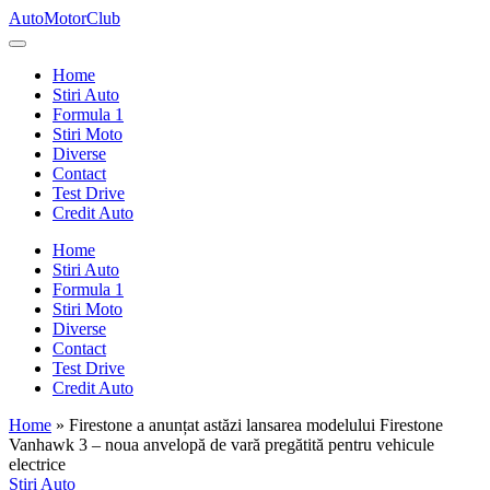
Skip
AutoMotorClub
to
Totul
content
despre
Home
masini
Stiri Auto
si
Formula 1
pasionatii
Stiri Moto
de
Diverse
masini
Contact
Test Drive
Credit Auto
Home
Stiri Auto
Formula 1
Stiri Moto
Diverse
Contact
Test Drive
Credit Auto
Home
»
Firestone a anunțat astăzi lansarea modelului Firestone
Vanhawk 3 – noua anvelopă de vară pregătită pentru vehicule
electrice
Posted
Stiri Auto