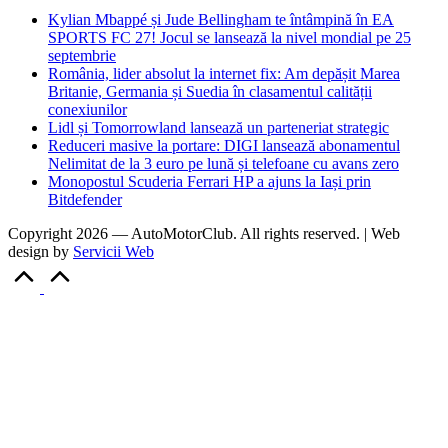
Kylian Mbappé și Jude Bellingham te întâmpină în EA
SPORTS FC 27! Jocul se lansează la nivel mondial pe 25
septembrie
România, lider absolut la internet fix: Am depășit Marea
Britanie, Germania și Suedia în clasamentul calității
conexiunilor
Lidl și Tomorrowland lansează un parteneriat strategic
Reduceri masive la portare: DIGI lansează abonamentul
Nelimitat de la 3 euro pe lună și telefoane cu avans zero
Monopostul Scuderia Ferrari HP a ajuns la Iași prin
Bitdefender
Copyright 2026 — AutoMotorClub. All rights reserved. | Web
design by
Servicii Web
Scroll
to
Top