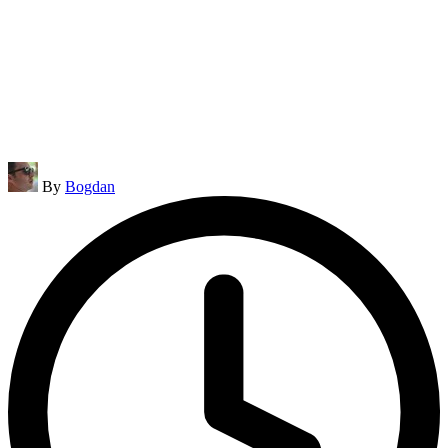
Posted
By
Bogdan
by