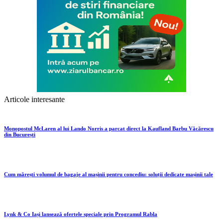
Articole interesante
Monopostul McLaren al lui Lando Norris a parcat direct la Kaufland Barbu Văcărescu
din București
Cum mărești volumul de bagaje al mașinii pentru concediu: soluții dedicate mașinii tale
Lynk & Co Iași lansează ofertele speciale prin Programul Rabla