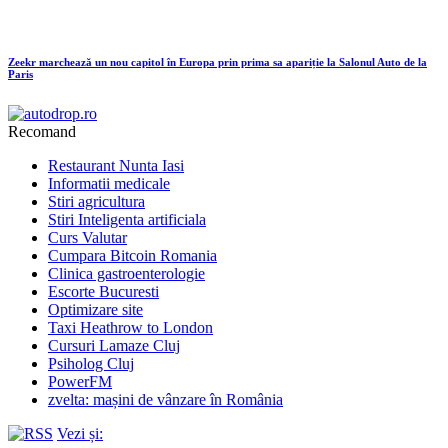
Zeekr marchează un nou capitol în Europa prin prima sa apariție la Salonul Auto de la
Paris
Recomand
Restaurant Nunta Iasi
Informatii medicale
Stiri agricultura
Stiri Inteligenta artificiala
Curs Valutar
Cumpara Bitcoin Romania
Clinica gastroenterologie
Escorte Bucuresti
Optimizare site
Taxi Heathrow to London
Cursuri Lamaze Cluj
Psiholog Cluj
PowerFM
zvelta: mașini de vânzare în România
Vezi și: