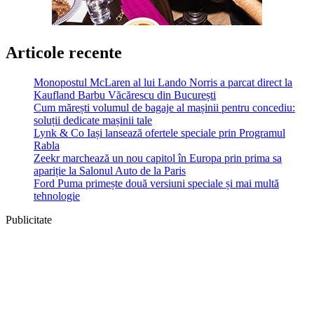
Articole recente
Monopostul McLaren al lui Lando Norris a parcat direct la
Kaufland Barbu Văcărescu din București
Cum mărești volumul de bagaje al mașinii pentru concediu:
soluții dedicate mașinii tale
Lynk & Co Iași lansează ofertele speciale prin Programul
Rabla
Zeekr marchează un nou capitol în Europa prin prima sa
apariție la Salonul Auto de la Paris
Ford Puma primește două versiuni speciale și mai multă
tehnologie
Publicitate