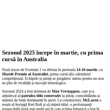
Sezonul 2025 începe în martie, cu prima
cursă în Australia
Noul sezon de Formula 1 va debuta în perioada
14-16 martie
, cu
Marele Premiu al Australiei
, prima cursă din calendarul
competițional. Echipele și piloții se pregătesc intens pentru un nou
an plin de rivalități și inovații tehnologice.
Sezonul 2024 a fost dominat de
Max Verstappen
, care și-a
adjudecat al
patrulea titlu consecutiv
la piloți, consolidându-și
statutul de forță dominantă în sport. La constructori,
McLaren
a
reușit să învingă Red Bull și să obțină titlul, o performanță
remarcabilă după mai mulți ani în care echipa britanică a fost în