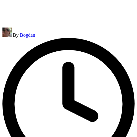
Posted
By
Bogdan
by