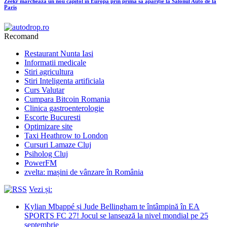
Zeekr marchează un nou capitol în Europa prin prima sa apariție la Salonul Auto de la
Paris
Recomand
Restaurant Nunta Iasi
Informatii medicale
Stiri agricultura
Stiri Inteligenta artificiala
Curs Valutar
Cumpara Bitcoin Romania
Clinica gastroenterologie
Escorte Bucuresti
Optimizare site
Taxi Heathrow to London
Cursuri Lamaze Cluj
Psiholog Cluj
PowerFM
zvelta: mașini de vânzare în România
Vezi și:
Kylian Mbappé și Jude Bellingham te întâmpină în EA
SPORTS FC 27! Jocul se lansează la nivel mondial pe 25
septembrie