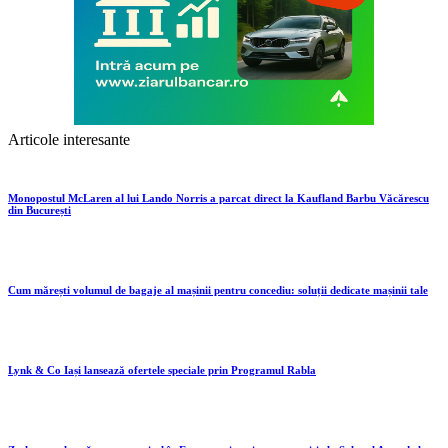
Articole interesante
Monopostul McLaren al lui Lando Norris a parcat direct la Kaufland Barbu Văcărescu
din București
Cum mărești volumul de bagaje al mașinii pentru concediu: soluții dedicate mașinii tale
Lynk & Co Iași lansează ofertele speciale prin Programul Rabla