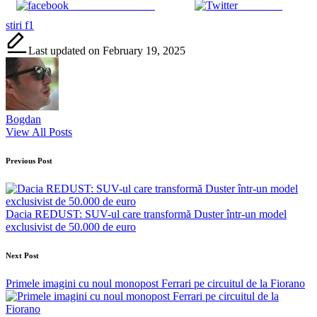
Share on Facebook
Post on X
Tags:
stiri f1
Last updated on February 19, 2025
Bogdan
View All Posts
Post
Previous Post
navigation
Dacia REDUST: SUV-ul care transformă Duster într-un model
exclusivist de 50.000 de euro
Next Post
Primele imagini cu noul monopost Ferrari pe circuitul de la Fiorano