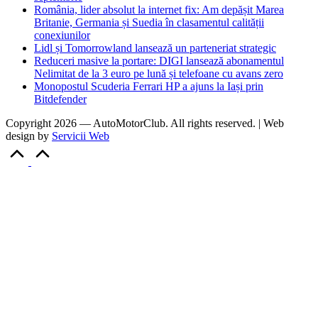
România, lider absolut la internet fix: Am depășit Marea
Britanie, Germania și Suedia în clasamentul calității
conexiunilor
Lidl și Tomorrowland lansează un parteneriat strategic
Reduceri masive la portare: DIGI lansează abonamentul
Nelimitat de la 3 euro pe lună și telefoane cu avans zero
Monopostul Scuderia Ferrari HP a ajuns la Iași prin
Bitdefender
Copyright 2026 — AutoMotorClub. All rights reserved. | Web
design by
Servicii Web
Scroll
to
Top