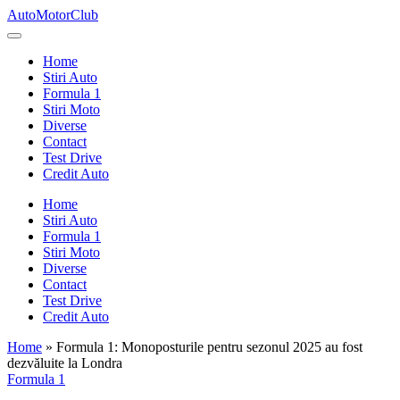
Skip
AutoMotorClub
to
Totul
content
despre
Home
masini
Stiri Auto
si
Formula 1
pasionatii
Stiri Moto
de
Diverse
masini
Contact
Test Drive
Credit Auto
Home
Stiri Auto
Formula 1
Stiri Moto
Diverse
Contact
Test Drive
Credit Auto
Home
»
Formula 1: Monoposturile pentru sezonul 2025 au fost
dezvăluite la Londra
Posted
Formula 1
in