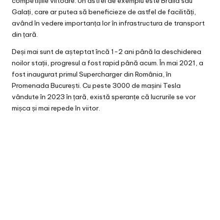
competițiile viitoare. Un astfel de exemplu este Brăila sau
Galați, care ar putea să beneficieze de astfel de facilități,
având în vedere importanța lor în infrastructura de transport
din țară.
Deși mai sunt de așteptat încă 1-2 ani până la deschiderea
noilor stații, progresul a fost rapid până acum. În mai 2021, a
fost inaugurat primul Supercharger din România, în
Promenada București. Cu peste 3000 de mașini Tesla
vândute în 2023 în țară, există speranțe că lucrurile se vor
mișca și mai repede în viitor.