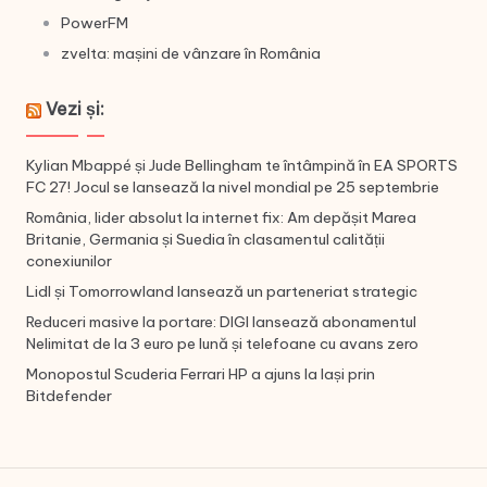
PowerFM
zvelta: mașini de vânzare în România
Vezi și:
Kylian Mbappé și Jude Bellingham te întâmpină în EA SPORTS
FC 27! Jocul se lansează la nivel mondial pe 25 septembrie
România, lider absolut la internet fix: Am depășit Marea
Britanie, Germania și Suedia în clasamentul calității
conexiunilor
Lidl și Tomorrowland lansează un parteneriat strategic
Reduceri masive la portare: DIGI lansează abonamentul
Nelimitat de la 3 euro pe lună și telefoane cu avans zero
Monopostul Scuderia Ferrari HP a ajuns la Iași prin
Bitdefender