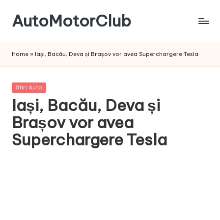
AutoMotorClub
Skip
to
Totul
content
despre
Home
»
Iași, Bacău, Deva și Brașov vor avea Superchargere Tesla
masini
si
pasionatii
Posted
Stiri Auto
de
in
Iași, Bacău, Deva și
masini
Brașov vor avea
Superchargere Tesla