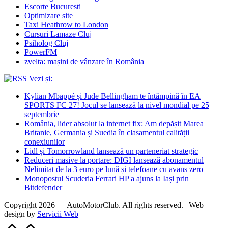
Escorte Bucuresti
Optimizare site
Taxi Heathrow to London
Cursuri Lamaze Cluj
Psiholog Cluj
PowerFM
zvelta: mașini de vânzare în România
Vezi și:
Kylian Mbappé și Jude Bellingham te întâmpină în EA
SPORTS FC 27! Jocul se lansează la nivel mondial pe 25
septembrie
România, lider absolut la internet fix: Am depășit Marea
Britanie, Germania și Suedia în clasamentul calității
conexiunilor
Lidl și Tomorrowland lansează un parteneriat strategic
Reduceri masive la portare: DIGI lansează abonamentul
Nelimitat de la 3 euro pe lună și telefoane cu avans zero
Monopostul Scuderia Ferrari HP a ajuns la Iași prin
Bitdefender
Copyright 2026 — AutoMotorClub. All rights reserved. | Web
design by
Servicii Web
Scroll