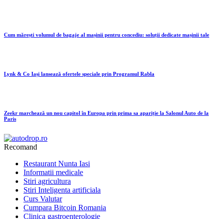
Cum mărești volumul de bagaje al mașinii pentru concediu: soluții dedicate mașinii tale
Lynk & Co Iași lansează ofertele speciale prin Programul Rabla
Zeekr marchează un nou capitol în Europa prin prima sa apariție la Salonul Auto de la
Paris
Recomand
Restaurant Nunta Iasi
Informatii medicale
Stiri agricultura
Stiri Inteligenta artificiala
Curs Valutar
Cumpara Bitcoin Romania
Clinica gastroenterologie