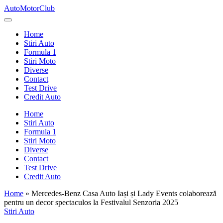
Skip
AutoMotorClub
to
Totul
content
despre
Home
masini
Stiri Auto
si
Formula 1
pasionatii
Stiri Moto
de
Diverse
masini
Contact
Test Drive
Credit Auto
Home
Stiri Auto
Formula 1
Stiri Moto
Diverse
Contact
Test Drive
Credit Auto
Home
»
Mercedes-Benz Casa Auto Iași și Lady Events colaborează
pentru un decor spectaculos la Festivalul Senzoria 2025
Posted
Stiri Auto
in