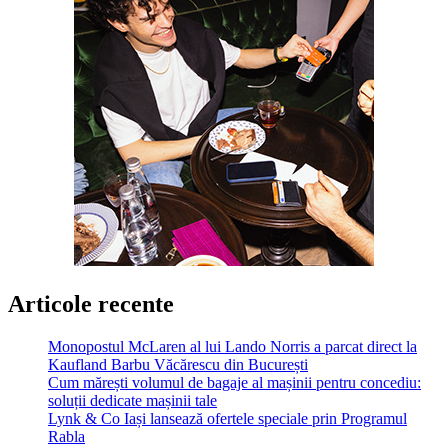
Articole recente
Monopostul McLaren al lui Lando Norris a parcat direct la
Kaufland Barbu Văcărescu din București
Cum mărești volumul de bagaje al mașinii pentru concediu:
soluții dedicate mașinii tale
Lynk & Co Iași lansează ofertele speciale prin Programul
Rabla