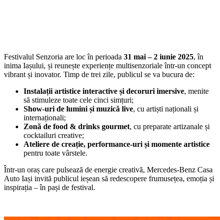
Festivalul Senzoria are loc în perioada
31 mai – 2 iunie 2025
, în
inima Iașului, și reunește experiențe multisenzoriale într-un concept
vibrant și inovator. Timp de trei zile, publicul se va bucura de:
Instalații artistice interactive și decoruri imersive
, menite
să stimuleze toate cele cinci simțuri;
Show-uri de lumini și muzică live
, cu artiști naționali și
internaționali;
Zonă de food & drinks gourmet
, cu preparate artizanale și
cocktailuri creative;
Ateliere de creație, performance-uri și momente artistice
pentru toate vârstele.
Într-un oraș care pulsează de energie creativă, Mercedes-Benz Casa
Auto Iași invită publicul ieșean să redescopere frumusețea, emoția și
inspirația – în pași de festival.