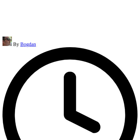
Posted
By
Bogdan
by