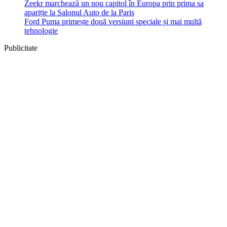
Zeekr marchează un nou capitol în Europa prin prima sa
apariție la Salonul Auto de la Paris
Ford Puma primește două versiuni speciale și mai multă
tehnologie
Publicitate