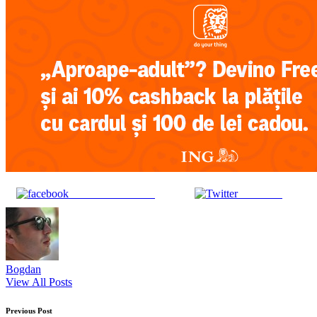
Share on Facebook
Post on X
Bogdan
View All Posts
Post
Previous Post