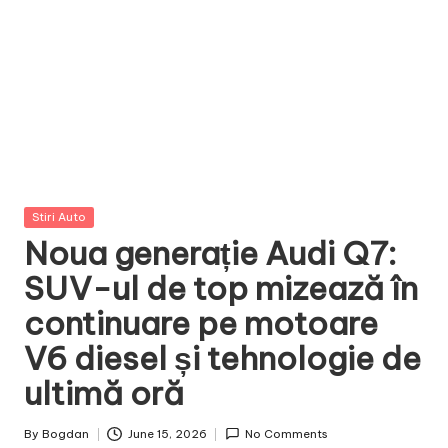
Posted
Stiri Auto
in
Noua generație Audi Q7:
SUV-ul de top mizează în
continuare pe motoare
V6 diesel și tehnologie de
ultimă oră
By
Bogdan
June 15, 2026
No Comments
Posted