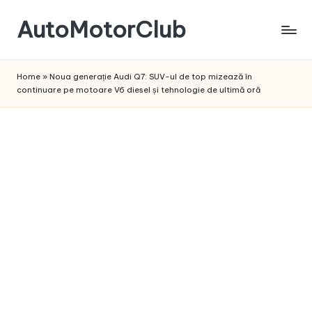
AutoMotorClub
Skip
to
Totul
content
despre
Home
»
Noua generație Audi Q7: SUV-ul de top mizează în
masini
continuare pe motoare V6 diesel și tehnologie de ultimă oră
si
pasionatii
de
masini