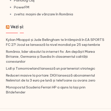
Psiholog Cluj
PowerFM
zvelta: mașini de vânzare în România
Vezi și:
Kylian Mbappé și Jude Bellingham te întâmpină în EA SPORTS
FC 27! Jocul se lansează la nivel mondial pe 25 septembrie
România, lider absolut la internet fix: Am depășit Marea
Britanie, Germania și Suedia în clasamentul calității
conexiunilor
Lidl și Tomorrowland lansează un parteneriat strategic
Reduceri masive la portare: DIGI lansează abonamentul
Nelimitat de la 3 euro pe lună și telefoane cu avans zero
Monopostul Scuderia Ferrari HP a ajuns la Iași prin
Bitdefender