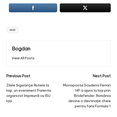
Tags:
audi
Bogdan
View All Posts
Post
Previous Post
Next Post
navigation
Zilele Siguranţei Rutiere la
Monopostul Scuderia Ferrari
laşi, un eveniment Parentis
HP a ajuns la Iași prin
organizat împreună cu ISU
Bitdefender. România
lași
devine o destinație cheie
pentru fanii Formula 1