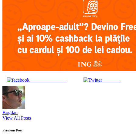
Share on Facebook
Post on X
Bogdan
View All Posts
Post
Previous Post