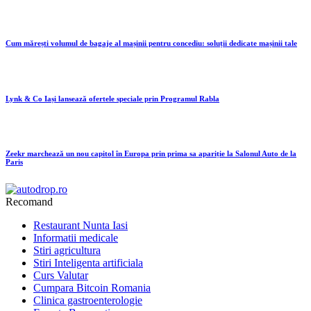
Cum mărești volumul de bagaje al mașinii pentru concediu: soluții dedicate mașinii tale
Lynk & Co Iași lansează ofertele speciale prin Programul Rabla
Zeekr marchează un nou capitol în Europa prin prima sa apariție la Salonul Auto de la
Paris
Recomand
Restaurant Nunta Iasi
Informatii medicale
Stiri agricultura
Stiri Inteligenta artificiala
Curs Valutar
Cumpara Bitcoin Romania
Clinica gastroenterologie