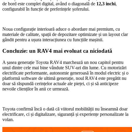
de bord este complet digital, având o diagonală de
12,3 inchi
,
configurabil în funcție de preferințele șoferului.
Noua configurație interioară aduce o abordare mai premium, cu
materiale de calitate, spații de depozitare optimizate și un layout clar
gândit pentru a ușura interacțiunea cu funcțiile mașinii.
Concluzie: un RAV4 mai evoluat ca niciodată
A șasea generație Toyota RAV4 marchează un nou capitol pentru
unul dintre cele mai bine vândute SUV-uri din lume. Cu motorizări
electrificate performante, autonomie generoasă în modul electric și o
platformă software de ultimă generație, noul RAV4 este pregătit nu
doar să răspundă cerințelor actuale ale pieței, ci și să anticipeze
nevoile clienților în anii ce urmează.
Toyota confirmă încă o dată că viitorul mobilității nu înseamnă doar
electrificare, ci și digitalizare, siguranță și experiențe personalizate la
volan.