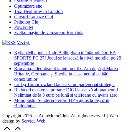
Escorte Bucuresti
Optimizare site
Taxi Heathrow to London
Cursuri Lamaze Cluj
Psiholog Cluj
PowerFM
zvelta: mașini de vânzare în România
Vezi și:
Kylian Mbappé și Jude Bellingham te întâmpină în EA
SPORTS FC 27! Jocul se lansează la nivel mondial pe 25
septembrie
România, lider absolut la internet fix: Am depășit Marea
Britanie, Germania și Suedia în clasamentul calității
conexiunilor
Lidl și Tomorrowland lansează un parteneriat strategic
Reduceri masive la portare: DIGI lansează abonamentul
Nelimitat de la 3 euro pe lună și telefoane cu avans zero
Monopostul Scuderia Ferrari HP a ajuns la Iași prin
Bitdefender
Copyright 2026 — AutoMotorClub. All rights reserved. | Web
design by
Servicii Web
Scroll
to