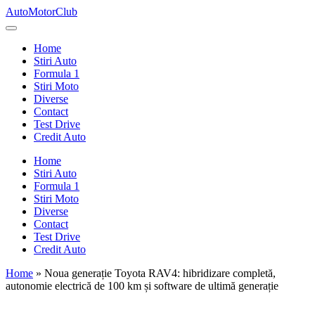
Skip
AutoMotorClub
to
Totul
content
despre
Home
masini
Stiri Auto
si
Formula 1
pasionatii
Stiri Moto
de
Diverse
masini
Contact
Test Drive
Credit Auto
Home
Stiri Auto
Formula 1
Stiri Moto
Diverse
Contact
Test Drive
Credit Auto
Home
»
Noua generație Toyota RAV4: hibridizare completă,
autonomie electrică de 100 km și software de ultimă generație