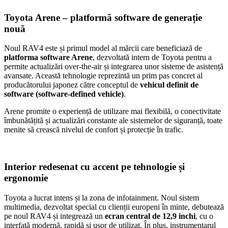
Toyota Arene – platformă software de generație
nouă
Noul RAV4 este și primul model al mărcii care beneficiază de
platforma software Arene
, dezvoltată intern de Toyota pentru a
permite actualizări over-the-air și integrarea unor sisteme de asistență
avansate. Această tehnologie reprezintă un prim pas concret al
producătorului japonez către conceptul de
vehicul definit de
software (software-defined vehicle)
.
Arene promite o experiență de utilizare mai flexibilă, o conectivitate
îmbunătățită și actualizări constante ale sistemelor de siguranță, toate
menite să crească nivelul de confort și protecție în trafic.
Interior redesenat cu accent pe tehnologie și
ergonomie
Toyota a lucrat intens și la zona de infotainment. Noul sistem
multimedia, dezvoltat special cu clienții europeni în minte, debutează
pe noul RAV4 și integrează un
ecran central de 12,9 inchi
, cu o
interfață modernă, rapidă și ușor de utilizat. În plus, instrumentarul