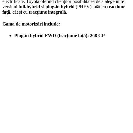
electrificate, Toyota oferind clienților posibilitatea de a alege între
versiuni
full-hybrid
și
plug-in hybrid
(PHEV), atât cu
tracțiune
față
, cât și cu
tracțiune integrală
.
Gama de motorizări include:
Plug-in hybrid FWD (tracțiune față): 268 CP