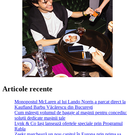
Articole recente
Monopostul McLaren al lui Lando Norris a parcat direct la
Kaufland Barbu Văcărescu din București
Cum mărești volumul de bagaje al mașinii pentru concediu:
soluții dedicate mașinii tale
Lynk & Co Iași lansează ofertele speciale prin Programul
Rabla
Zeekr marchează un nou capitol în Europa prin prima sa