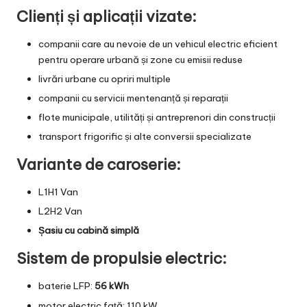
Clienți și aplicații vizate:
companii care au nevoie de un vehicul electric eficient
pentru operare urbană și zone cu emisii reduse
livrări urbane cu opriri multiple
companii cu servicii mentenanță și reparații
flote municipale, utilități și antreprenori din construcții
transport frigorific și alte conversii specializate
Variante de caroserie:
L1H1 Van
L2H2 Van
Șasiu cu cabină simplă
Sistem de propulsie electric:
baterie LFP:
56 kWh
motor electric față: 110 kW