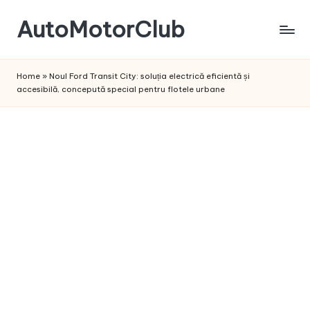
AutoMotorClub
Skip
to
Totul
content
despre
Home
»
Noul Ford Transit City: soluția electrică eficientă și
masini
accesibilă, concepută special pentru flotele urbane
si
pasionatii
de
masini