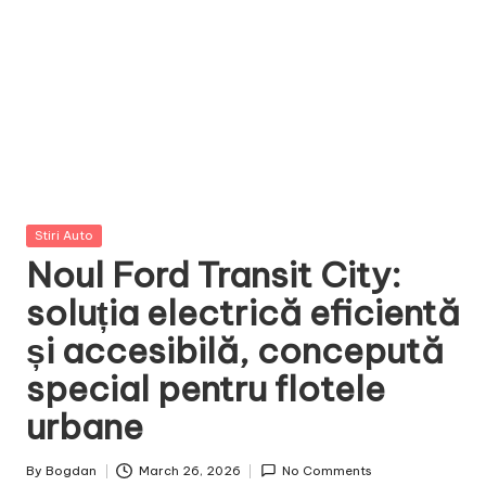
Posted
Stiri Auto
in
Noul Ford Transit City:
soluția electrică eficientă
și accesibilă, concepută
special pentru flotele
urbane
By
Bogdan
March 26, 2026
No Comments
Posted