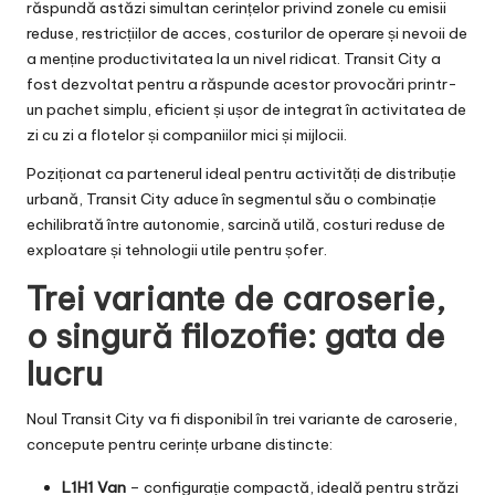
răspundă astăzi simultan cerințelor privind zonele cu emisii
reduse, restricțiilor de acces, costurilor de operare și nevoii de
a menține productivitatea la un nivel ridicat. Transit City a
fost dezvoltat pentru a răspunde acestor provocări printr-
un pachet simplu, eficient și ușor de integrat în activitatea de
zi cu zi a flotelor și companiilor mici și mijlocii.
Poziționat ca partenerul ideal pentru activități de distribuție
urbană, Transit City aduce în segmentul său o combinație
echilibrată între autonomie, sarcină utilă, costuri reduse de
exploatare și tehnologii utile pentru șofer.
Trei variante de caroserie,
o singură filozofie: gata de
lucru
Noul Transit City va fi disponibil în trei variante de caroserie,
concepute pentru cerințe urbane distincte:
L1H1 Van
– configurație compactă, ideală pentru străzi