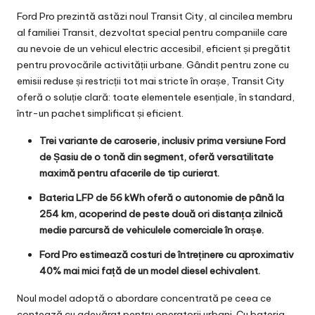
Ford Pro prezintă astăzi noul Transit City, al cincilea membru
al familiei Transit, dezvoltat special pentru companiile care
au nevoie de un vehicul electric accesibil, eficient și pregătit
pentru provocările activității urbane. Gândit pentru zone cu
emisii reduse și restricții tot mai stricte în orașe, Transit City
oferă o soluție clară: toate elementele esențiale, în standard,
într-un pachet simplificat și eficient.
Trei variante de caroserie, inclusiv prima versiune Ford
de Șasiu de o tonă din segment, oferă versatilitate
maximă pentru afacerile de tip curierat.
Bateria LFP de 56 kWh oferă o autonomie de până la
254 km, acoperind de peste două ori distanța zilnică
medie parcursă de vehiculele comerciale în orașe.
Ford Pro estimează costuri de întreținere cu aproximativ
40% mai mici față de un model diesel echivalent.
Noul model adoptă o abordare concentrată pe ceea ce
contează cu adevărat pentru operatorii urbani. Cu bateria