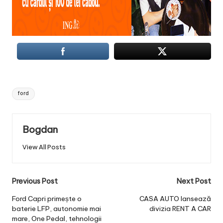
Tags:
ford
Bogdan
View All Posts
Post
Previous Post
Next Post
navigation
Ford Capri primește o
CASA AUTO lansează
baterie LFP, autonomie mai
divizia RENT A CAR
mare, One Pedal, tehnologii