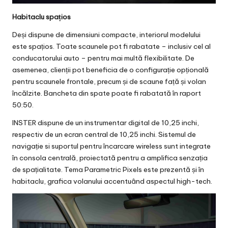
Habitaclu spațios
Deși dispune de dimensiuni compacte, interiorul modelului
este spațios. Toate scaunele pot fi rabatate – inclusiv cel al
conducatorului auto – pentru mai multă flexibilitate. De
asemenea, clienții pot beneficia de o configurație opțională
pentru scaunele frontale, precum și de scaune față și volan
încălzite. Bancheta din spate poate fi rabatată în raport
50:50.
INSTER dispune de un instrumentar digital de 10,25 inchi,
respectiv de un ecran central de 10,25 inchi. Sistemul de
navigație si suportul pentru încarcare wireless sunt integrate
în consola centrală, proiectată pentru a amplifica senzația
de spațialitate. Tema Parametric Pixels este prezentă și în
habitaclu, grafica volanului accentuând aspectul high-tech.