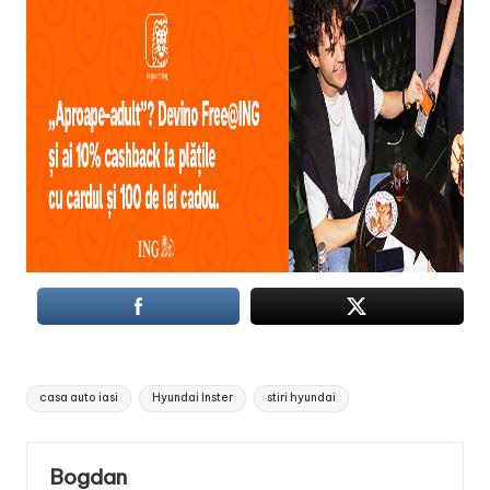
Tags:
casa auto iasi
Hyundai Inster
stiri hyundai
Bogdan