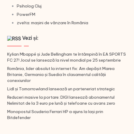
Psiholog Cluj
PowerFM
zvelta: mașini de vânzare în România
Vezi și:
Kylian Mbappé și Jude Bellingham te întâmpină în EA SPORTS
FC 27! Jocul se lansează la nivel mondial pe 25 septembrie
România, lider absolut la internet fix: Am depășit Marea
Britanie, Germania și Suedia în clasamentul calității
conexiunilor
Lidl și Tomorrowland lansează un parteneriat strategic
Reduceri masive la portare: DIGI lansează abonamentul
Nelimitat de la 3 euro pe lună și telefoane cu avans zero
Monopostul Scuderia Ferrari HP a ajuns la Iași prin
Bitdefender