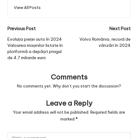
View All Posts
Post
Previous Post
Next Post
navigation
Evoluția pieței auto în 2024
Volvo România, record de
Valoarea mașinilor listate în
vânzări în 2024
platformă a depășit pragul
de 4,7 miliarde euro
Comments
No comments yet. Why don’t you start the discussion?
Leave a Reply
Your email address will not be published.
Required fields are
marked
*