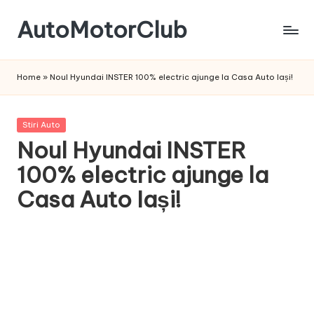
AutoMotorClub
Skip
to
Totul
content
despre
Home
»
Noul Hyundai INSTER 100% electric ajunge la Casa Auto Iași!
masini
si
pasionatii
Posted
Stiri Auto
de
in
Noul Hyundai INSTER
masini
100% electric ajunge la
Casa Auto Iași!