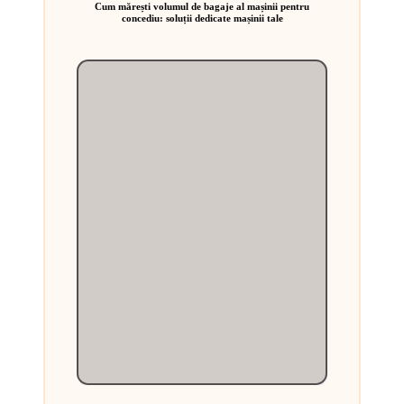
Cum mărești volumul de bagaje al mașinii pentru
concediu: soluții dedicate mașinii tale