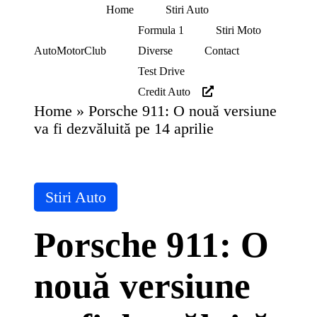
Home
Stiri Auto
Formula 1
Stiri Moto
Skip
Diverse
Contact
AutoMotorClub
to
Totul
Test Drive
content
despre
Credit Auto
masini
si
Home
»
Porsche 911: O nouă versiune
pasionatii
va fi dezvăluită pe 14 aprilie
de
masini
Posted
Stiri Auto
in
Porsche 911: O
nouă versiune