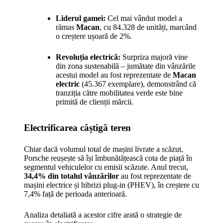
Liderul gamei:
Cel mai vândut model a
rămas
Macan
, cu 84.328 de unități, marcând
o creștere ușoară de 2%.
Revoluția electrică:
Surpriza majoră vine
din zona sustenabilă – jumătate din vânzările
acestui model au fost reprezentate de
Macan
electric
(45.367 exemplare), demonstrând că
tranziția către mobilitatea verde este bine
primită de clienții mărcii.
Electrificarea câștigă teren
Chiar dacă volumul total de mașini livrate a scăzut,
Porsche reușește să își îmbunătățească cota de piață în
segmentul vehiculelor cu emisii scăzute. Anul trecut,
34,4% din totalul vânzărilor
au fost reprezentate de
mașini electrice și hibrizi plug-in (PHEV), în creștere cu
7,4% față de perioada anterioară.
Analiza detaliată a acestor cifre arată o strategie de