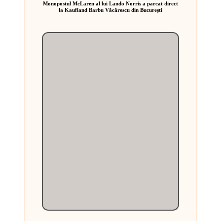
Monopostul McLaren al lui Lando Norris a parcat direct
la Kaufland Barbu Văcărescu din București