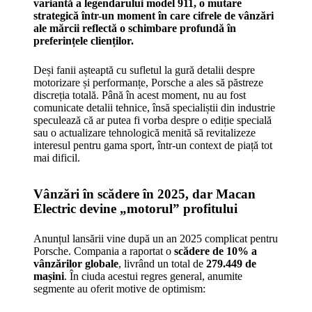
variantă a legendarului model 911, o mutare
strategică într-un moment în care cifrele de vânzări
ale mărcii reflectă o schimbare profundă în
preferințele clienților.
Deși fanii așteaptă cu sufletul la gură detalii despre
motorizare și performanțe, Porsche a ales să păstreze
discreția totală. Până în acest moment, nu au fost
comunicate detalii tehnice, însă specialiștii din industrie
speculează că ar putea fi vorba despre o ediție specială
sau o actualizare tehnologică menită să revitalizeze
interesul pentru gama sport, într-un context de piață tot
mai dificil.
Vânzări în scădere în 2025, dar Macan
Electric devine „motorul” profitului
Anunțul lansării vine după un an 2025 complicat pentru
Porsche. Compania a raportat o
scădere de 10% a
vânzărilor globale
, livrând un total de
279.449 de
mașini
. În ciuda acestui regres general, anumite
segmente au oferit motive de optimism: