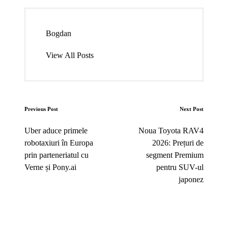
Bogdan
View All Posts
Post
Previous Post
Next Post
navigation
Uber aduce primele
Noua Toyota RAV4
robotaxiuri în Europa
2026: Prețuri de
prin parteneriatul cu
segment Premium
Verne și Pony.ai
pentru SUV-ul
japonez