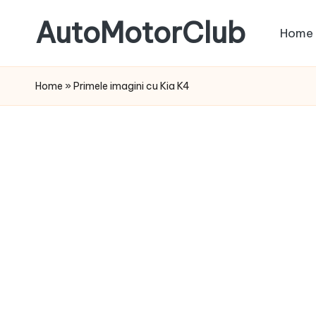
AutoMotorClub
Home
Skip
to
Totul
content
despre
Home
»
Primele imagini cu Kia K4
masini
si
pasionatii
de
masini