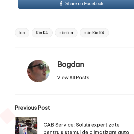
Share on Facebook
kia
Kia K4
stiri kia
stiri Kia K4
Tags:
Bogdan
View All Posts
Post
Previous Post
navigation
CAB Service: Soluții expertizate
pentru sistemul de climatizare auto