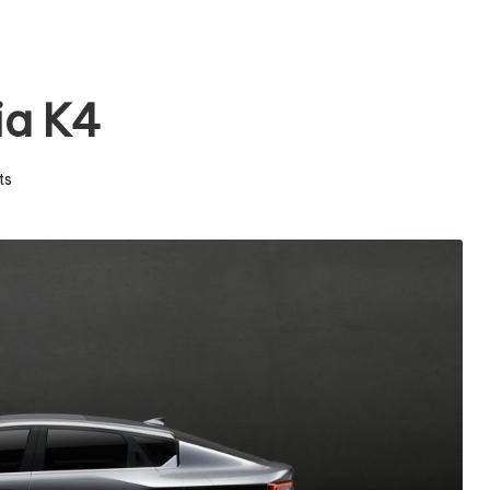
ia K4
ts