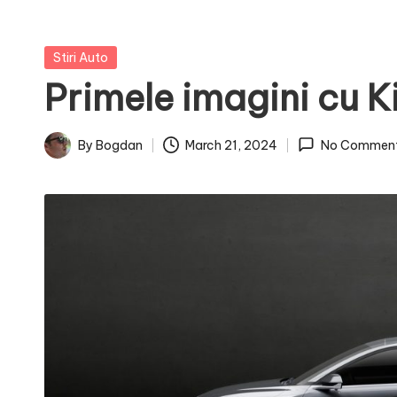
Posted
Stiri Auto
in
Primele imagini cu K
By
Bogdan
March 21, 2024
No Commen
Posted
by