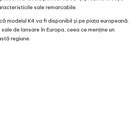
caracteristicile sale remarcabile.
ă modelul K4 va fi disponibil și pe piața europeană.
ile sale de lansare în Europa, ceea ce menține un
astă regiune.