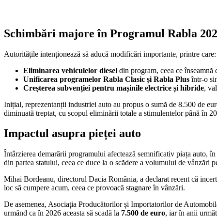
Schimbări majore în Programul Rabla 20
Autoritățile intenționează să aducă modificări importante, printre care:
Eliminarea vehiculelor diesel
din program, ceea ce înseamnă că
Unificarea programelor Rabla Clasic și Rabla Plus
într-o si
Creșterea subvenției pentru mașinile electrice și hibride
, va
Inițial, reprezentanții industriei auto au propus o sumă de 8.500 de euro
diminuată treptat, cu scopul eliminării totale a stimulentelor până în 2
Impactul asupra pieței auto
Întârzierea demarării programului afectează semnificativ piața auto, în
din partea statului, ceea ce duce la o scădere a volumului de vânzări pe
Mihai Bordeanu, directorul Dacia România, a declarat recent că incertit
loc să cumpere acum, ceea ce provoacă stagnare în vânzări.
De asemenea, Asociația Producătorilor și Importatorilor de Automobil
urmând ca în 2026 aceasta să scadă la
7.500 de euro
, iar în anii urmă