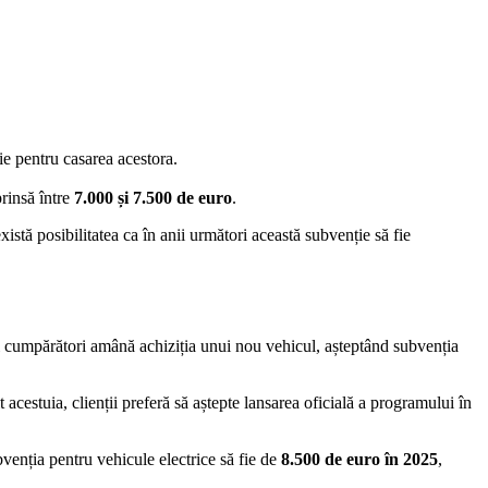
e pentru casarea acestora.
prinsă între
7.000 și 7.500 de euro
.
istă posibilitatea ca în anii următori această subvenție să fie
lți cumpărători amână achiziția unui nou vehicul, așteptând subvenția
cestuia, clienții preferă să aștepte lansarea oficială a programului în
enția pentru vehicule electrice să fie de
8.500 de euro în 2025
,