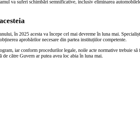
ul va suferi schimbări semnificative, inclusiv eliminarea automobilelor di
 acesteia
 anului, în 2025 acesta va începe cel mai devreme în luna mai. Specialiști
și obținerea aprobărilor necesare din partea instituțiilor competente.
gram, iar conform procedurilor legale, noile acte normative trebuie să f
lă de către Guvern ar putea avea loc abia în luna mai.