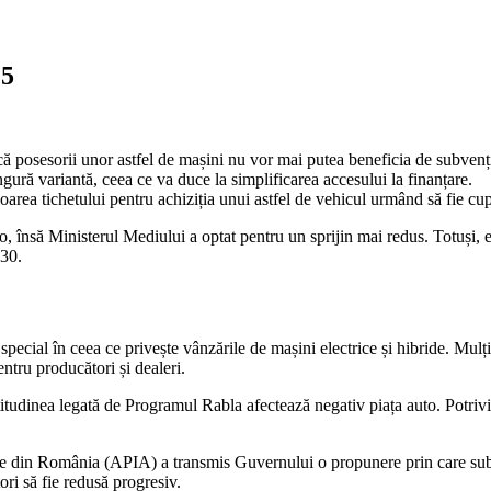
25
 posesorii unor astfel de mașini nu vor mai putea beneficia de subvenți
ngură variantă, ceea ce va duce la simplificarea accesului la finanțare.
loarea tichetului pentru achiziția unui astfel de vehicul urmând să fie cu
, însă Ministerul Mediului a optat pentru un sprijin mai redus. Totuși, ex
030.
 special în ceea ce privește vânzările de mașini electrice și hibride. Mu
ntru producători și dealeri.
udinea legată de Programul Rabla afectează negativ piața auto. Potrivit a
e din România (APIA) a transmis Guvernului o propunere prin care subv
tori să fie redusă progresiv.