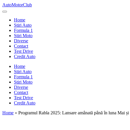
Skip
AutoMotorClub
to
Totul
content
despre
Home
masini
Stiri Auto
si
Formula 1
pasionatii
Stiri Moto
de
Diverse
masini
Contact
Test Drive
Credit Auto
Home
Stiri Auto
Formula 1
Stiri Moto
Diverse
Contact
Test Drive
Credit Auto
Home
»
Programul Rabla 2025: Lansare amânată până în luna Mai și 