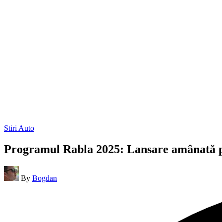
Posted
Stiri Auto
in
Programul Rabla 2025: Lansare amânată pâ
Posted
By
Bogdan
by