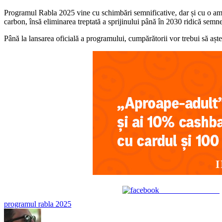
Programul Rabla 2025 vine cu schimbări semnificative, dar și cu o amân
carbon, însă eliminarea treptată a sprijinului până în 2030 ridică semne
Până la lansarea oficială a programului, cumpărătorii vor trebui să aștept
Share on Facebook
Tags:
programul rabla 2025