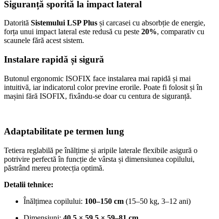
Siguranță sporită la impact lateral
Datorită
Sistemului LSP Plus
și carcasei cu absorbție de energie,
forța unui impact lateral este redusă cu peste
20%
, comparativ cu
scaunele fără acest sistem.
Instalare rapidă și sigură
Butonul ergonomic ISOFIX face instalarea mai rapidă și mai
intuitivă, iar indicatorul color previne erorile. Poate fi folosit și în
mașini fără ISOFIX, fixându-se doar cu centura de siguranță.
Adaptabilitate pe termen lung
Tetiera reglabilă pe înălțime și aripile laterale flexibile asigură o
potrivire perfectă în funcție de vârsta și dimensiunea copilului,
păstrând mereu protecția optimă.
Detalii tehnice:
Înălțimea copilului:
100–150 cm
(15–50 kg, 3–12 ani)
Dimensiuni:
40,5 × 59,5 × 59–81 cm