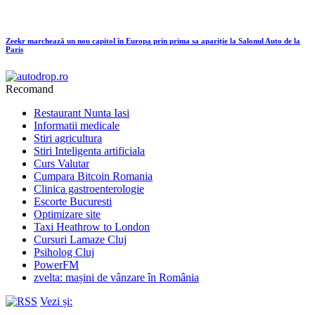
Zeekr marchează un nou capitol în Europa prin prima sa apariție la Salonul Auto de la
Paris
Recomand
Restaurant Nunta Iasi
Informatii medicale
Stiri agricultura
Stiri Inteligenta artificiala
Curs Valutar
Cumpara Bitcoin Romania
Clinica gastroenterologie
Escorte Bucuresti
Optimizare site
Taxi Heathrow to London
Cursuri Lamaze Cluj
Psiholog Cluj
PowerFM
zvelta: mașini de vânzare în România
Vezi și: