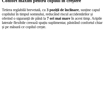
Confort maxim pentru copilul în creștere
Tetiera reglabilă brevetată, cu
3 poziții de înclinare
, susține capul
copilului în timpul somnului, reducând riscul accidentărilor și
oferind o siguranță de până la
7 ori mai mare
în acest timp. Aripile
laterale flexibile creează spațiu suplimentar, păstrând confortul chiar
și pe măsură ce copilul crește.