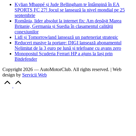
Kylian Mbappé și Jude Bellingham te întâmpină în EA
SPORTS FC 27! Jocul se lansează la nivel mondial pe 25
septembrie
România, lider absolut la internet fix: Am depășit Marea
Britanie, Germania și Suedia în clasamentul calității
conexiunilor
Lidl și Tomorrowland lansează un parteneriat strategic
Reduceri masive la portare: DIGI lansează abonamentul
Nelimitat de la 3 euro pe lună și telefoane cu avans zero
Monopostul Scuderia Ferrari HP a ajuns la Iași prin
Bitdefender
Copyright 2026 — AutoMotorClub. All rights reserved. | Web
design by
Servicii Web
Scroll
to
Top