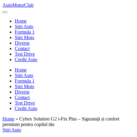
Skip
AutoMotorClub
to
Totul
content
despre
Home
masini
Stiri Auto
si
Formula 1
pasionatii
Stiri Moto
de
Diverse
masini
Contact
Test Drive
Credit Auto
Home
Stiri Auto
Formula 1
Stiri Moto
Diverse
Contact
Test Drive
Credit Auto
Home
»
Cybex Solution G2 i-Fix Plus – Siguranță și confort
premium pentru copilul tău
Posted
Stiri Auto
in