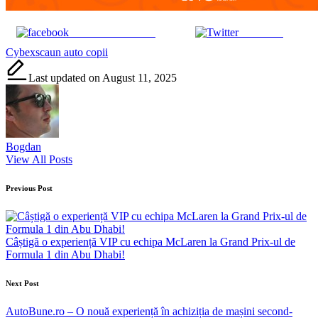
Share on Facebook
Post on X
Tags:
Cybex
scaun auto copii
Last updated on August 11, 2025
Bogdan
View All Posts
Post
Previous Post
navigation
Câștigă o experiență VIP cu echipa McLaren la Grand Prix-ul de
Formula 1 din Abu Dhabi!
Next Post
AutoBune.ro – O nouă experiență în achiziția de mașini second-