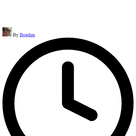
Posted
By
Bogdan
by