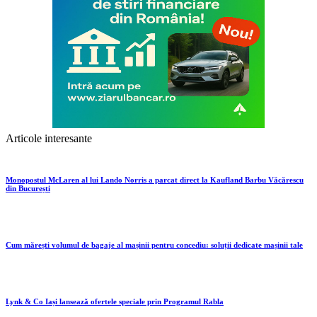
Articole interesante
Monopostul McLaren al lui Lando Norris a parcat direct la Kaufland Barbu Văcărescu
din București
Cum mărești volumul de bagaje al mașinii pentru concediu: soluții dedicate mașinii tale
Lynk & Co Iași lansează ofertele speciale prin Programul Rabla