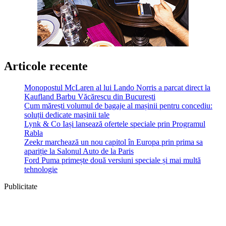
Articole recente
Monopostul McLaren al lui Lando Norris a parcat direct la
Kaufland Barbu Văcărescu din București
Cum mărești volumul de bagaje al mașinii pentru concediu:
soluții dedicate mașinii tale
Lynk & Co Iași lansează ofertele speciale prin Programul
Rabla
Zeekr marchează un nou capitol în Europa prin prima sa
apariție la Salonul Auto de la Paris
Ford Puma primește două versiuni speciale și mai multă
tehnologie
Publicitate