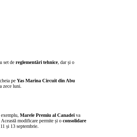
u set de
reglementări tehnice
, dar și o
încheia pe
Yas Marina Circuit din Abu
a zece luni.
De exemplu,
Marele Premiu al Canadei
va
e. Această modificare permite și o
consolidare
e 11 și 13 septembrie.