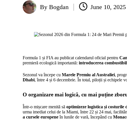
By
Bogdan
June 10, 2025
Posted
by
Formula 1 și FIA au publicat calendarul oficial pentru
Cam
premieră ecologică importantă:
introducerea combustibil
Sezonul va începe cu
Marele Premiu al Australiei
, prog
Dhabi
, între 4 și 6 decembrie. În total, piloții și echipele
O organizare mai logică, cu mai puține zboru
Într-o mișcare menită să
optimizeze logistica și costurile
urma imediat celui de la Miami, între 22 și 24 mai, facilit
a cursele europene
în lunile de vară, începând cu
Monaco