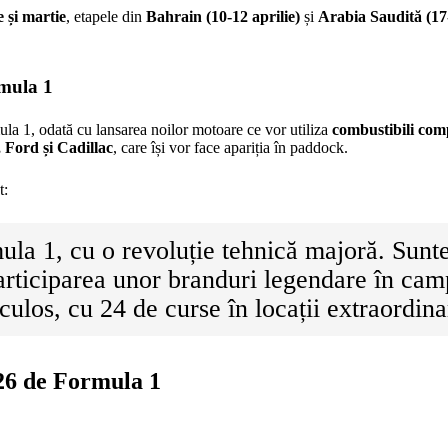
 și martie
, etapele din
Bahrain (10-12 aprilie)
și
Arabia Saudită (17-
rmula 1
la 1, odată cu lansarea noilor motoare ce vor utiliza
combustibili comp
 Ford și Cadillac
, care își vor face apariția în paddock.
t:
ula 1, cu o revoluție tehnică majoră. Sunte
articiparea unor branduri legendare în cam
ulos, cu 24 de curse în locații extraordina
26 de Formula 1