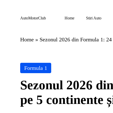
Skip
AutoMotorClub
Home
Stiri Auto
to
Totul
content
despre
masini
si
Home
»
Sezonul 2026 din Formula 1: 24 
pasionatii
de
masini
Posted
Formula 1
in
Sezonul 2026 di
pe 5 continente 