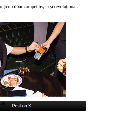
nță nu doar competitiv, ci și revoluționar.
Post on X