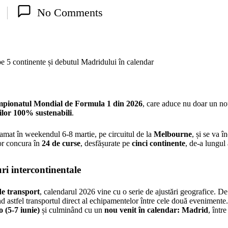
No Comments
pionatul Mondial de Formula 1 din 2026
, care aduce nu doar un no
ilor 100% sustenabili
.
ramat în weekendul 6-8 martie, pe circuitul de la
Melbourne
, și se va 
 vor concura în
24 de curse
, desfășurate pe
cinci continente
, de-a lungul 
ri intercontinentale
 de transport
, calendarul 2026 vine cu o serie de ajustări geografice. 
ând astfel transportul direct al echipamentelor între cele două eveniment
 (5-7 iunie)
și culminând cu un
nou venit în calendar: Madrid
, într