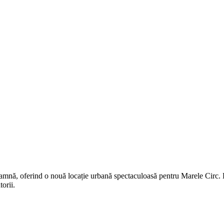
oamnă, oferind o nouă locație urbană spectaculoasă pentru Marele Circ.
orii.