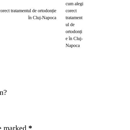
corect tratamentul de ortodonție
în Cluj-Napoca
on?
re marked
*