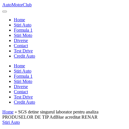
Skip
AutoMotorClub
to
Totul
content
despre
Home
masini
Stiri Auto
si
Formula 1
pasionatii
Stiri Moto
de
Diverse
masini
Contact
Test Drive
Credit Auto
Home
Stiri Auto
Formula 1
Stiri Moto
Diverse
Contact
Test Drive
Credit Auto
Home
»
SGS detine singurul laborator pentru analiza
PRODUSELOR DE TIP AdBlue acreditat RENAR
Posted
Stiri Auto
in