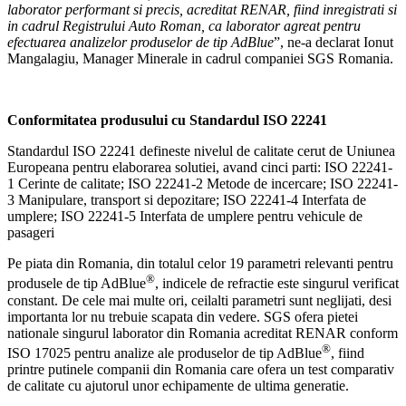
laborator performant si precis,
acreditat RENAR, fiind inregistrati si
in cadrul Registrului Auto Roman, ca laborator agreat pentru
efectuarea analizelor produselor de tip AdBlue
”, ne-a declarat Ionut
Mangalagiu, Manager Minerale in cadrul companiei SGS Romania.
Conformitatea produsului cu Standardul ISO 22241
Standardul ISO 22241 defineste nivelul de calitate cerut de Uniunea
Europeana pentru elaborarea solutiei, avand cinci parti: ISO 22241-
1 Cerinte de calitate; ISO 22241-2 Metode de incercare; ISO 22241-
3 Manipulare, transport si depozitare; ISO 22241-4 Interfata de
umplere; ISO 22241-5 Interfata de umplere pentru vehicule de
pasageri
Pe piata din Romania, din totalul celor 19 parametri relevanti pentru
®
produsele de tip AdBlue
, indicele de refractie este singurul verificat
constant. De cele mai multe ori, ceilalti parametri sunt neglijati, desi
importanta lor nu trebuie scapata din vedere. SGS ofera pietei
nationale singurul laborator din Romania acreditat RENAR conform
®
ISO 17025 pentru analize ale produselor de tip AdBlue
, fiind
printre putinele companii din Romania care ofera un test comparativ
de calitate cu ajutorul unor echipamente de ultima generatie.