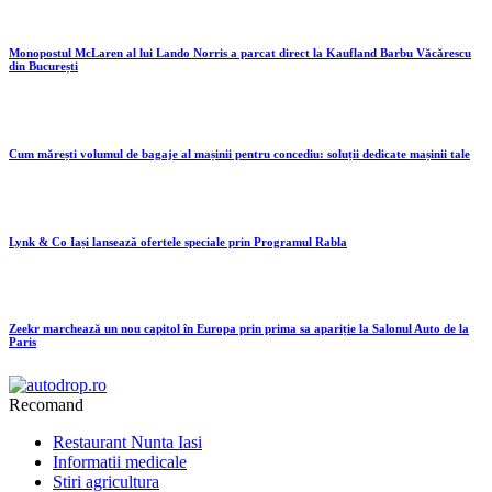
Monopostul McLaren al lui Lando Norris a parcat direct la Kaufland Barbu Văcărescu
din București
Cum mărești volumul de bagaje al mașinii pentru concediu: soluții dedicate mașinii tale
Lynk & Co Iași lansează ofertele speciale prin Programul Rabla
Zeekr marchează un nou capitol în Europa prin prima sa apariție la Salonul Auto de la
Paris
Recomand
Restaurant Nunta Iasi
Informatii medicale
Stiri agricultura