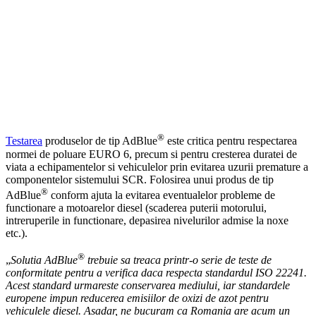
®
Testarea
produselor de tip AdBlue
este critica pentru respectarea
normei de poluare EURO 6, precum si pentru cresterea duratei de
viata a echipamentelor si vehiculelor prin evitarea uzurii premature a
componentelor sistemului SCR. Folosirea unui produs de tip
®
AdBlue
conform ajuta la evitarea eventualelor probleme de
functionare a motoarelor diesel (scaderea puterii motorului,
intreruperile in functionare, depasirea nivelurilor admise la noxe
etc.).
®
„
Solutia AdBlue
trebuie sa treaca printr-o serie de teste de
conformitate pentru a verifica daca respecta standardul ISO 22241.
Acest standard urmareste conservarea mediului, iar standardele
europene impun reducerea emisiilor de oxizi de azot pentru
vehiculele diesel. Asadar, ne bucuram ca Romania are acum un