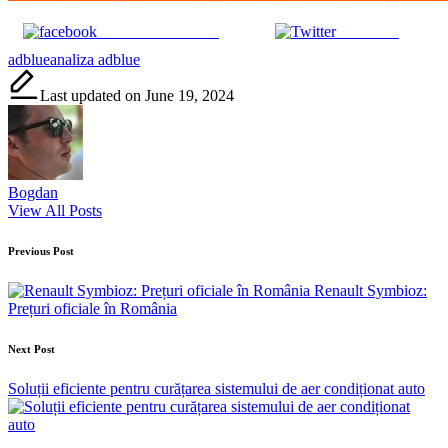
Share on Facebook
Post on X
Tags:
adblue
analiza adblue
Last updated on June 19, 2024
Bogdan
View All Posts
Post
Previous Post
navigation
Renault Symbioz:
Prețuri oficiale în România
Next Post
Soluții eficiente pentru curățarea sistemului de aer condiționat auto