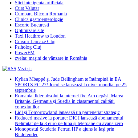
Stiri Inteligenta artificiala
Curs Valutar
Cumpara Bitcoin Romania
Clinica gastroenterologie
Escorte Bucuresti
Optimizare site
Taxi Heathrow to London
Cursuri Lamaze Cluj
Psiholog Cluj
PowerFM
zvelta: mașini de vânzare în România
Vezi și:
Kylian Mbappé și Jude Bellingham te întâmpină în EA
SPORTS FC 27! Jocul se lansează la nivel mondial pe 25
septembrie
România, lider absolut la internet fix: Am depășit Marea
Britanie, Germania și Suedia în clasamentul calității
conexiunilor
Lidl și Tomorrowland lansează un parteneriat strategic
Reduceri masive la portare: DIGI lansează abonamentul
Nelimitat de la 3 euro pe lună și telefoane cu avans zero
Monopostul Scuderia Ferrari HP a ajuns la Iași prin
Bitdefender