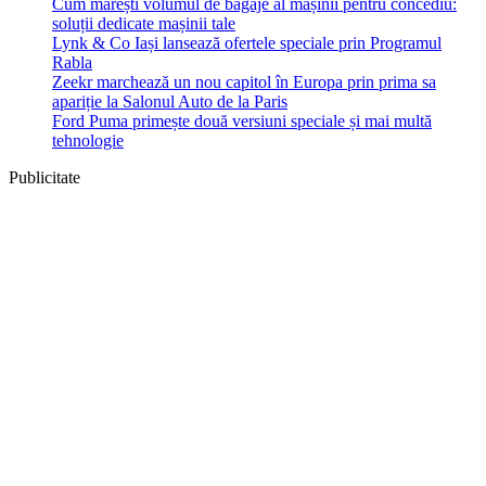
Cum mărești volumul de bagaje al mașinii pentru concediu:
soluții dedicate mașinii tale
Lynk & Co Iași lansează ofertele speciale prin Programul
Rabla
Zeekr marchează un nou capitol în Europa prin prima sa
apariție la Salonul Auto de la Paris
Ford Puma primește două versiuni speciale și mai multă
tehnologie
Publicitate