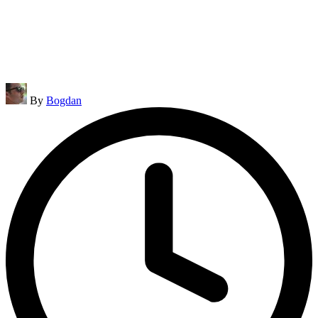
Posted
By
Bogdan
by