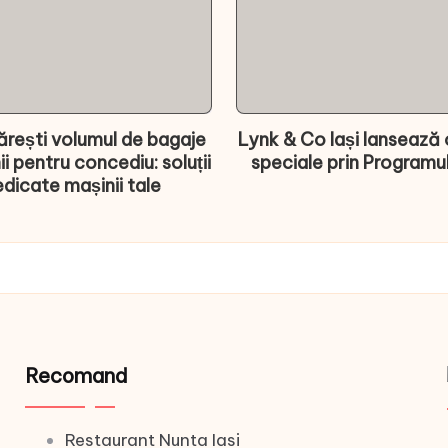
rești volumul de bagaje
Lynk & Co Iași lansează 
ii pentru concediu: soluții
speciale prin Programu
dicate mașinii tale
Recomand
Restaurant Nunta Iasi