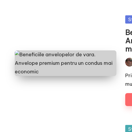
Po
S
in
Be
A
m
Pos
by
Pr
mu
Po
S