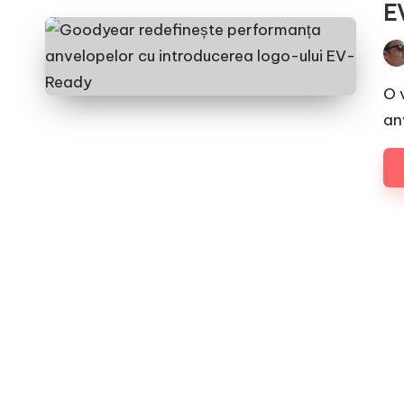
E
Pos
by
O v
an