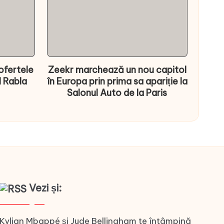
ofertele
Zeekr marchează un nou capitol
l Rabla
în Europa prin prima sa apariție la
Salonul Auto de la Paris
Vezi și:
Kylian Mbappé și Jude Bellingham te întâmpină