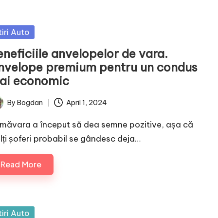
sted
tiri Auto
neficiile anvelopelor de vara.
nvelope premium pentru un condus
ai economic
By
Bogdan
April 1, 2024
ted
imăvara a început să dea semne pozitive, așa că
lți șoferi probabil se gândesc deja…
Read More
sted
tiri Auto