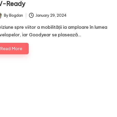
V-Ready
By
Bogdan
January 29, 2024
ted
iziune spre viitor a mobilității ia amploare în lumea
velopelor, iar Goodyear se plasează…
Read More