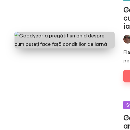
in
G
cu
i
Pos
by
Fie
pe
Po
S
in
G
a