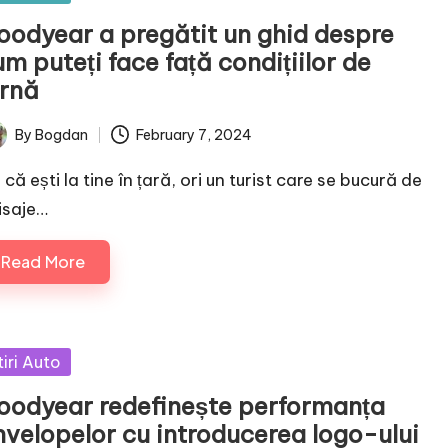
oodyear a pregătit un ghid despre
m puteți face față condițiilor de
arnă
By
Bogdan
February 7, 2024
ted
 că ești la tine în țară, ori un turist care se bucură de
isaje…
Read More
sted
tiri Auto
oodyear redefinește performanța
nvelopelor cu introducerea logo-ului