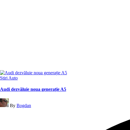
Posted
Stiri Auto
in
Audi dezvăluie noua generație A5
Posted
By
Bogdan
by