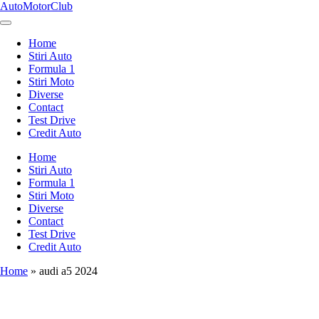
Skip
AutoMotorClub
to
Totul
content
despre
Home
masini
Stiri Auto
si
Formula 1
pasionatii
Stiri Moto
de
Diverse
masini
Contact
Test Drive
Credit Auto
Home
Stiri Auto
Formula 1
Stiri Moto
Diverse
Contact
Test Drive
Credit Auto
Home
»
audi a5 2024