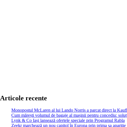
Articole recente
Monopostul McLaren al lui Lando Norris a parcat direct la Kau
Cum mărești volumul de bagaje al mașinii pentru concediu: soluții
Lynk & Co Iași lansează ofertele speciale prin Programul Rabla
Zeekr marchează un nou capitol în Europa prin prima sa apariție 