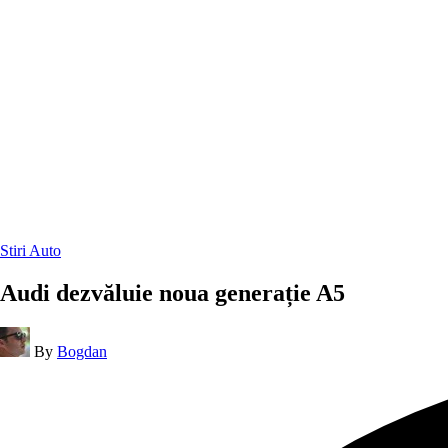
Posted
Stiri Auto
in
Audi dezvăluie noua generație A5
Posted
By
Bogdan
by