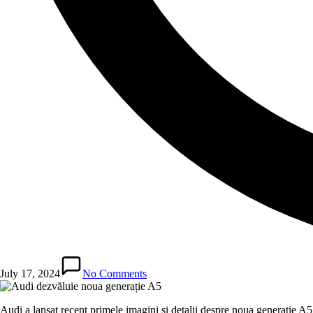
July 17, 2024
No Comments
Audi a lansat recent primele imagini și detalii despre noua generație