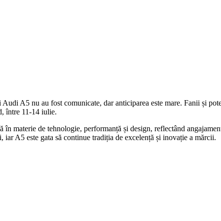
ui Audi A5 nu au fost comunicate, dar anticiparea este mare. Fanii și pote
între 11-14 iulie.
 în materie de tehnologie, performanță și design, reflectând angajamentul
 iar A5 este gata să continue tradiția de excelență și inovație a mărcii.