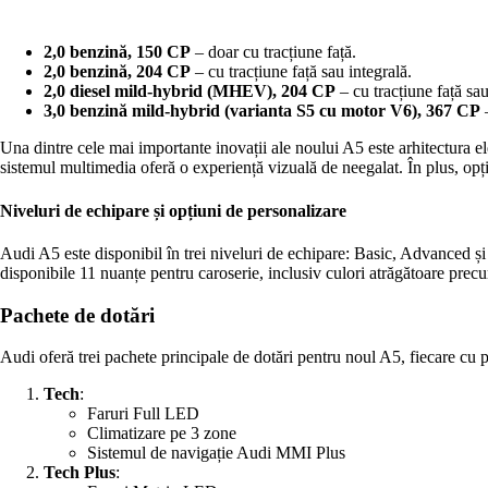
2,0 benzină, 150 CP
– doar cu tracțiune față.
2,0 benzină, 204 CP
– cu tracțiune față sau integrală.
2,0 diesel mild-hybrid (MHEV), 204 CP
– cu tracțiune față sau
3,0 benzină mild-hybrid (varianta S5 cu motor V6), 367 CP
–
Una dintre cele mai importante inovații ale noului A5 este arhitectura e
sistemul multimedia oferă o experiență vizuală de neegalat. În plus, opți
Niveluri de echipare și opțiuni de personalizare
Audi A5 este disponibil în trei niveluri de echipare: Basic, Advanced și S
disponibile 11 nuanțe pentru caroserie, inclusiv culori atrăgătoare 
Pachete de dotări
Audi oferă trei pachete principale de dotări pentru noul A5, fiecare cu pro
Tech
:
Faruri Full LED
Climatizare pe 3 zone
Sistemul de navigație Audi MMI Plus
Tech Plus
: