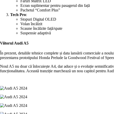
Faruri Matrix LED
Ecran suplimentar pentru pasagerul din față
Pachetul “Comfort Plus”
Tech Pro
:
Stopuri Digital OLED
Volan încălzit
Scaune încălzite față/spate
Suspensie adaptivă
Viitorul Audi A5
În prezent, detaliile tehnice complete și data lansării comerciale a noul
prezentarea prototipului Honda Prelude la Goodwood Festival of Speed, 
Noul A5 nu doar că înlocuiește A4, dar aduce și o evoluție semnificativă
funcționalitatea. Această tranziție marchează un nou capitol pentru Audi,