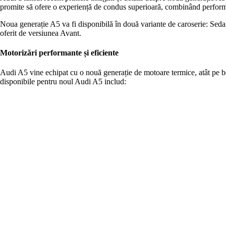
promite să ofere o experiență de condus superioară, combinând perform
Noua generație A5 va fi disponibilă în două variante de caroserie: Sedan ș
oferit de versiunea Avant.
Motorizări performante și eficiente
Audi A5 vine echipat cu o nouă generație de motoare termice, atât pe ben
disponibile pentru noul Audi A5 includ: