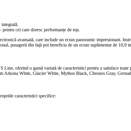
 integrală.
 pentru cei care doresc performanțe de top.
lectronică avansată, care include un ecran panoramic impresionant. Instru
onal, pasagerii din față pot beneficia de un ecran suplimentar de 10,9 in
 Line, oferind o gamă variată de caracteristici pentru a satisface toate p
precum Arkona White, Glacier White, Mythos Black, Chronos Gray, Grena
priile caracteristici specifice: