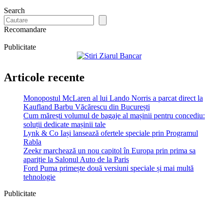
Search
Recomandare
Publicitate
Articole recente
Monopostul McLaren al lui Lando Norris a parcat direct la
Kaufland Barbu Văcărescu din București
Cum mărești volumul de bagaje al mașinii pentru concediu:
soluții dedicate mașinii tale
Lynk & Co Iași lansează ofertele speciale prin Programul
Rabla
Zeekr marchează un nou capitol în Europa prin prima sa
apariție la Salonul Auto de la Paris
Ford Puma primește două versiuni speciale și mai multă
tehnologie
Publicitate