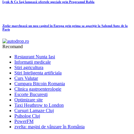
Lynk & Co Iași lansează ofertele speciale prin Programul Rabla
Zeekr marchează un nou capitol în Europa prin prima sa apariție la Salonul Auto de la
Paris
Recomand
Restaurant Nunta Iasi
Informatii medicale
Stiri agricultura
Stiri Inteligenta artificiala
Curs Valutar
Cumpara Bitcoin Romania
Clinica gastroenterologie
Escorte Bucuresti
Optimizare site
Taxi Heathrow to London
Cursuri Lamaze Cluj
Psiholog Cluj
PowerFM
zvelta: mașini de vânzare în România