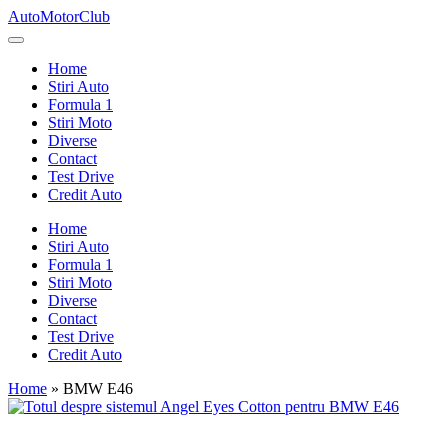
Skip
AutoMotorClub
to
Totul
content
despre
Home
masini
Stiri Auto
si
Formula 1
pasionatii
Stiri Moto
de
Diverse
masini
Contact
Test Drive
Credit Auto
Home
Stiri Auto
Formula 1
Stiri Moto
Diverse
Contact
Test Drive
Credit Auto
Home
»
BMW E46