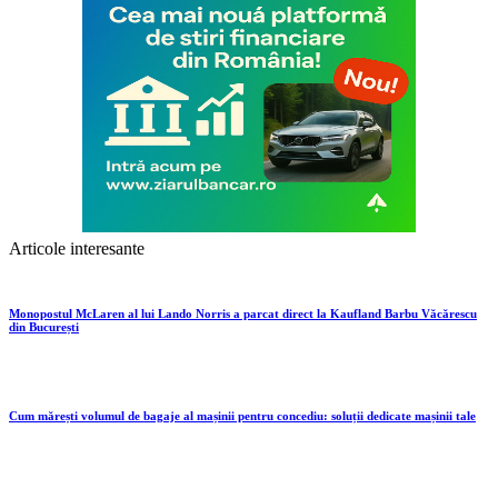
Articole interesante
Monopostul McLaren al lui Lando Norris a parcat direct la Kaufland Barbu Văcărescu
din București
Cum mărești volumul de bagaje al mașinii pentru concediu: soluții dedicate mașinii tale