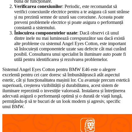
bună de funcționare.
Verificarea conexiunilor
: Periodic, este recomandat să
verifici conexiunile electrice pentru a te asigura că sunt strânse
și nu prezintă semne de uzură sau coroziune. Aceasta poate
preveni problemele electrice și poate asigura o performanță
constantă a sistemului.
Înlocuirea componentelor uzate
: Dacă observi că unul
dintre inele nu mai luminează corespunzător sau dacă există
alte probleme cu sistemul Angel Eyes Cotton, este important
să înlocuiești componentele uzate sau defecte cât mai curând
posibil. Consultarea unui specialist în iluminare auto poate fi
utilă pentru identificarea și rezolvarea problemelor.
Sistemul Angel Eyes Cotton pentru BMW E46 este o alegere
excelentă pentru cei care doresc să îmbunătățească atât aspectul
estetic, cât și funcționalitatea mașinii lor. Cu avantaje precum estetică
superioară, creșterea vizibilității și durabilitatea, acest sistem de
iluminare reprezintă o investiție valoroasă. Instalarea și întreținerea
adecvată asigură o performanță optimă și o durată de viață lungă,
permițându-ți să te bucuri de un look modern și agresiv, specific
unui BMW.