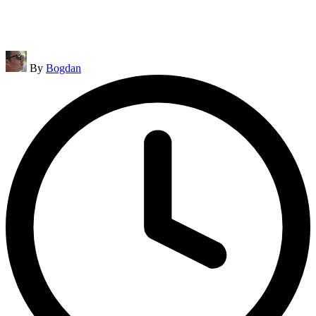
Posted
By
Bogdan
by