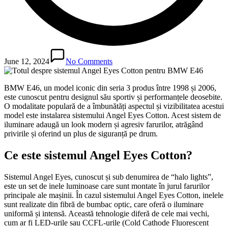
June 12, 2024
No Comments
BMW E46, un model iconic din seria 3 produs între 1998 și 2006,
este cunoscut pentru designul său sportiv și performanțele deosebite.
O modalitate populară de a îmbunătăți aspectul și vizibilitatea acestui
model este instalarea sistemului Angel Eyes Cotton. Acest sistem de
iluminare adaugă un look modern și agresiv farurilor, atrăgând
privirile și oferind un plus de siguranță pe drum.
Ce este sistemul Angel Eyes Cotton?
Sistemul Angel Eyes, cunoscut și sub denumirea de “halo lights”,
este un set de inele luminoase care sunt montate în jurul farurilor
principale ale mașinii. În cazul sistemului Angel Eyes Cotton, inelele
sunt realizate din fibră de bumbac optic, care oferă o iluminare
uniformă și intensă. Această tehnologie diferă de cele mai vechi,
cum ar fi LED-urile sau CCFL-urile (Cold Cathode Fluorescent