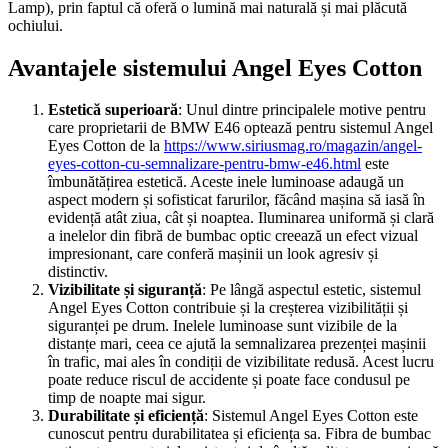
Lamp), prin faptul că oferă o lumină mai naturală și mai plăcută
ochiului.
Avantajele sistemului Angel Eyes Cotton
Estetică superioară
: Unul dintre principalele motive pentru
care proprietarii de BMW E46 optează pentru sistemul Angel
Eyes Cotton de la
https://www.siriusmag.ro/magazin/angel-
eyes-cotton-cu-semnalizare-pentru-bmw-e46.html
este
îmbunătățirea estetică. Aceste inele luminoase adaugă un
aspect modern și sofisticat farurilor, făcând mașina să iasă în
evidență atât ziua, cât și noaptea. Iluminarea uniformă și clară
a inelelor din fibră de bumbac optic creează un efect vizual
impresionant, care conferă mașinii un look agresiv și
distinctiv.
Vizibilitate și siguranță
: Pe lângă aspectul estetic, sistemul
Angel Eyes Cotton contribuie și la creșterea vizibilității și
siguranței pe drum. Inelele luminoase sunt vizibile de la
distanțe mari, ceea ce ajută la semnalizarea prezenței mașinii
în trafic, mai ales în condiții de vizibilitate redusă. Acest lucru
poate reduce riscul de accidente și poate face condusul pe
timp de noapte mai sigur.
Durabilitate și eficiență
: Sistemul Angel Eyes Cotton este
cunoscut pentru durabilitatea și eficiența sa. Fibra de bumbac