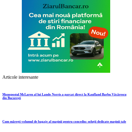
Articole interesante
Monopostul McLaren al lui Lando Norris a parcat direct la Kaufland Barbu Văcărescu
din București
Cum mărești volumul de bagaje al mașinii pentru concediu: soluții dedicate mașinii tale