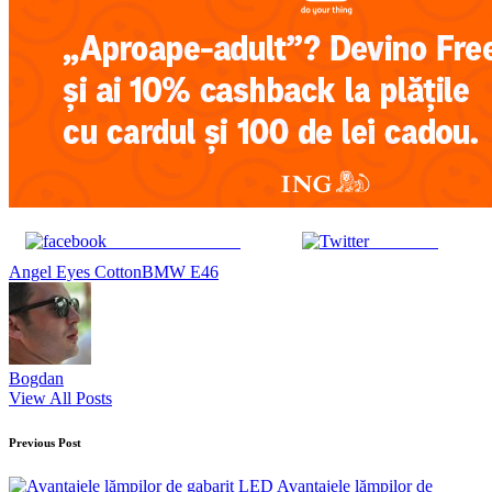
Share on Facebook
Post on X
Tags:
Angel Eyes Cotton
BMW E46
Bogdan
View All Posts
Post
Previous Post
navigation
Avantajele lămpilor de