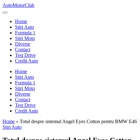
Skip
AutoMotorClub
to
Totul
content
despre
Home
masini
Stiri Auto
si
Formula 1
pasionatii
Stiri Moto
de
Diverse
masini
Contact
Test Drive
Credit Auto
Home
Stiri Auto
Formula 1
Stiri Moto
Diverse
Contact
Test Drive
Credit Auto
Home
»
Totul despre sistemul Angel Eyes Cotton pentru BMW E46
Posted
Stiri Auto
in