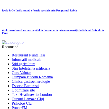
Lynk & Co Iași lansează ofertele speciale prin Programul Rabla
Zeekr marchează un nou capitol în Europa prin prima sa apariție la Salonul Auto de la
Paris
Recomand
Restaurant Nunta Iasi
Informatii medicale
Stiri agricultura
Stiri Inteligenta artificiala
Curs Valutar
Cumpara Bitcoin Romania
Clinica gastroenterologie
Escorte Bucuresti
Optimizare site
Taxi Heathrow to London
Cursuri Lamaze Cluj
Psiholog Cluj
PowerFM