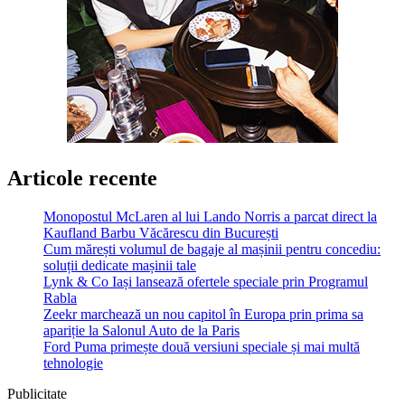
Articole recente
Monopostul McLaren al lui Lando Norris a parcat direct la
Kaufland Barbu Văcărescu din București
Cum mărești volumul de bagaje al mașinii pentru concediu:
soluții dedicate mașinii tale
Lynk & Co Iași lansează ofertele speciale prin Programul
Rabla
Zeekr marchează un nou capitol în Europa prin prima sa
apariție la Salonul Auto de la Paris
Ford Puma primește două versiuni speciale și mai multă
tehnologie
Publicitate