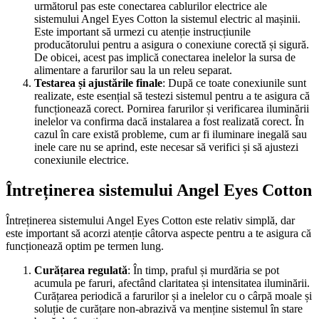
următorul pas este conectarea cablurilor electrice ale
sistemului Angel Eyes Cotton la sistemul electric al mașinii.
Este important să urmezi cu atenție instrucțiunile
producătorului pentru a asigura o conexiune corectă și sigură.
De obicei, acest pas implică conectarea inelelor la sursa de
alimentare a farurilor sau la un releu separat.
Testarea și ajustările finale
: După ce toate conexiunile sunt
realizate, este esențial să testezi sistemul pentru a te asigura că
funcționează corect. Pornirea farurilor și verificarea iluminării
inelelor va confirma dacă instalarea a fost realizată corect. În
cazul în care există probleme, cum ar fi iluminare inegală sau
inele care nu se aprind, este necesar să verifici și să ajustezi
conexiunile electrice.
Întreținerea sistemului Angel Eyes Cotton
Întreținerea sistemului Angel Eyes Cotton este relativ simplă, dar
este important să acorzi atenție câtorva aspecte pentru a te asigura că
funcționează optim pe termen lung.
Curățarea regulată
: În timp, praful și murdăria se pot
acumula pe faruri, afectând claritatea și intensitatea iluminării.
Curățarea periodică a farurilor și a inelelor cu o cârpă moale și
soluție de curățare non-abrazivă va menține sistemul în stare