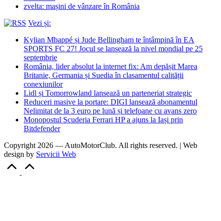
zvelta: mașini de vânzare în România
Vezi și:
Kylian Mbappé și Jude Bellingham te întâmpină în EA
SPORTS FC 27! Jocul se lansează la nivel mondial pe 25
septembrie
România, lider absolut la internet fix: Am depășit Marea
Britanie, Germania și Suedia în clasamentul calității
conexiunilor
Lidl și Tomorrowland lansează un parteneriat strategic
Reduceri masive la portare: DIGI lansează abonamentul
Nelimitat de la 3 euro pe lună și telefoane cu avans zero
Monopostul Scuderia Ferrari HP a ajuns la Iași prin
Bitdefender
Copyright 2026 — AutoMotorClub. All rights reserved. | Web
design by
Servicii Web
Scroll
to
Top