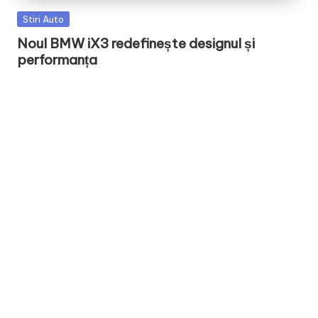
Posted
Stiri Auto
in
Noul BMW iX3 redefinește designul și
performanța