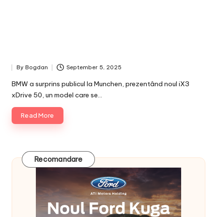
By
Bogdan
September 5, 2025
Posted
by
BMW a surprins publicul la Munchen, prezentând noul iX3
xDrive 50, un model care se…
Read More
Recomandare