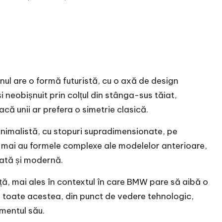
anul are o formă futuristă, cu o axă de design
i neobișnuit prin colțul din stânga-sus tăiat,
că unii ar prefera o simetrie clasică.
nimalistă, cu stopuri supradimensionate, pe
nu mai au formele complexe ale modelelor anterioare,
ată și modernă.
ță, mai ales în contextul în care BMW pare să aibă o
u toate acestea, din punct de vedere tehnologic,
gmentul său.