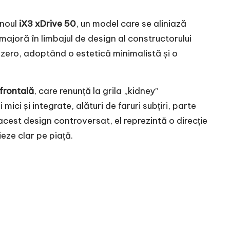
 noul
iX3 xDrive 50
, un model care se aliniază
ajoră în limbajul de design al constructorului
 zero, adoptând o estetică minimalistă și o
frontală
, care renunță la grila „kidney”
ci și integrate, alături de faruri subțiri, parte
cest design controversat, el reprezintă o direcție
eze clar pe piață.