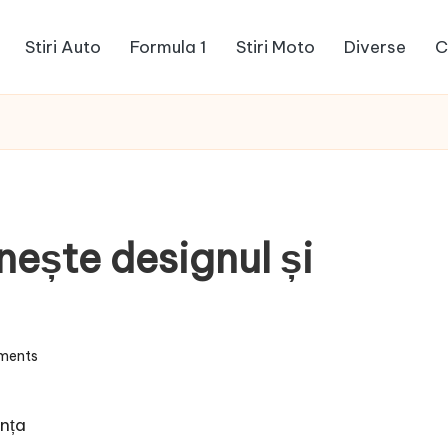
Stiri Auto
Formula 1
Stiri Moto
Diverse
C
ește designul și
ments