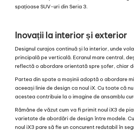
spațioase SUV-uri din Seria 3.
Inovații la interior și exterior
Designul curajos continuă și la interior, unde vol
principală pe verticală. Ecranul mare central, deș
reflectă o abordare orientată spre șofer, chiar da
Partea din spate a mașinii adoptă o abordare mi
aceeași linie de design ca noul iX. Cu toate că 
acestea contribuie la o imagine de ansamblu cur
Rămâne de văzut cum va fi primit noul iX3 de pia
varietate de abordări de design între modele. C
noul iX3 pare să fie un concurent redutabil în se