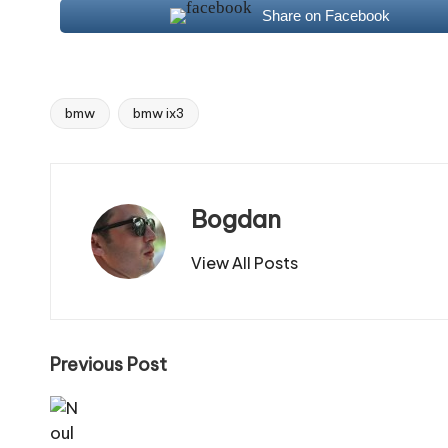
Share on Facebook
bmw
bmw ix3
Tags:
Bogdan
View All Posts
Post
Previous Post
navigation