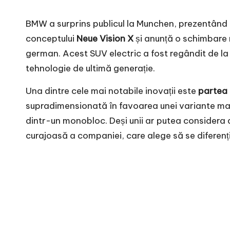
BMW a surprins publicul la Munchen, prezentând
conceptului
Neue Vision X
și anunță o schimbare m
german. Acest SUV electric a fost regândit de la
tehnologie de ultimă generație.
Una dintre cele mai notabile inovații este
partea 
supradimensionată în favoarea unei variante mai mi
dintr-un monobloc. Deși unii ar putea considera a
curajoasă a companiei, care alege să se diferenți