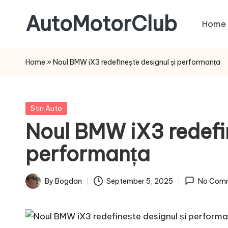
AutoMotorClub
Home
Skip
to
Totul
content
despre
Home
»
Noul BMW iX3 redefinește designul și performanța
masini
si
pasionatii
Posted
Stiri Auto
de
in
Noul BMW iX3 redefin
masini
performanța
By
Bogdan
September 5, 2025
No Com
Posted
by