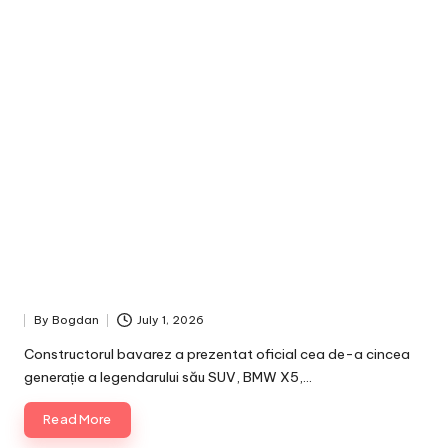
By
Bogdan
July 1, 2026
Posted
by
Constructorul bavarez a prezentat oficial cea de-a cincea
generație a legendarului său SUV, BMW X5,…
Read More