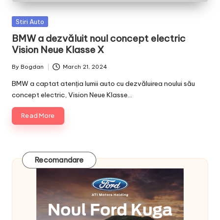
Posted
Stiri Auto
in
BMW a dezvăluit noul concept electric
Vision Neue Klasse X
By
Bogdan
March 21, 2024
Posted
by
BMW a captat atenția lumii auto cu dezvăluirea noului său
concept electric, Vision Neue Klasse…
Read More
Recomandare