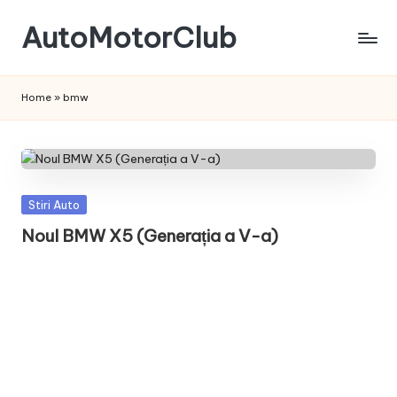
AutoMotorClub
Skip
to
Totul
content
despre
Home
»
bmw
masini
si
pasionatii
de
masini
Posted
Stiri Auto
in
Noul BMW X5 (Generația a V-a)