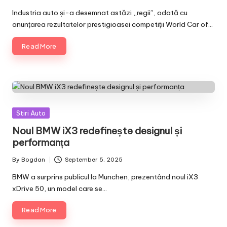
Posted
by
Industria auto și-a desemnat astăzi „regii”, odată cu
anunțarea rezultatelor prestigioasei competiții World Car of…
Read More
Posted
Stiri Auto
in
Noul BMW iX3 redefinește designul și
performanța
By
Bogdan
September 5, 2025
Posted
by
BMW a surprins publicul la Munchen, prezentând noul iX3
xDrive 50, un model care se…
Read More