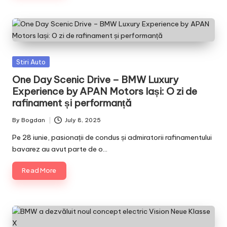
Posted
Stiri Auto
in
One Day Scenic Drive – BMW Luxury
Experience by APAN Motors Iași: O zi de
rafinament și performanță
By
Bogdan
July 8, 2025
Posted
by
Pe 28 iunie, pasionații de condus și admiratorii rafinamentului
bavarez au avut parte de o…
Read More