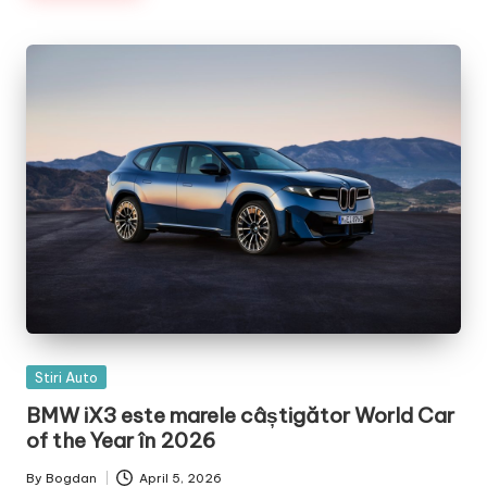
Posted
Stiri Auto
in
BMW iX3 este marele câștigător World Car
of the Year în 2026
By
Bogdan
April 5, 2026