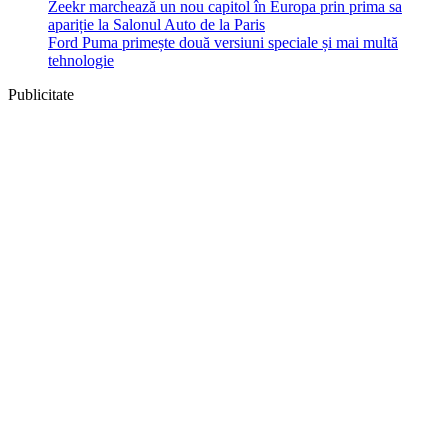
Zeekr marchează un nou capitol în Europa prin prima sa
apariție la Salonul Auto de la Paris
Ford Puma primește două versiuni speciale și mai multă
tehnologie
Publicitate