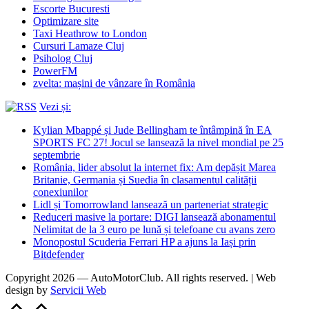
Escorte Bucuresti
Optimizare site
Taxi Heathrow to London
Cursuri Lamaze Cluj
Psiholog Cluj
PowerFM
zvelta: mașini de vânzare în România
Vezi și:
Kylian Mbappé și Jude Bellingham te întâmpină în EA
SPORTS FC 27! Jocul se lansează la nivel mondial pe 25
septembrie
România, lider absolut la internet fix: Am depășit Marea
Britanie, Germania și Suedia în clasamentul calității
conexiunilor
Lidl și Tomorrowland lansează un parteneriat strategic
Reduceri masive la portare: DIGI lansează abonamentul
Nelimitat de la 3 euro pe lună și telefoane cu avans zero
Monopostul Scuderia Ferrari HP a ajuns la Iași prin
Bitdefender
Copyright 2026 — AutoMotorClub. All rights reserved. | Web
design by
Servicii Web
Scroll