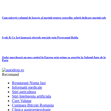
Cum mărești volumul de bagaje al mașinii pentru concediu: soluții dedicate mașinii tale
Lynk & Co Iași lansează ofertele speciale prin Programul Rabla
Zeekr marchează un nou capitol în Europa prin prima sa apariție la Salonul Auto de la
Paris
Recomand
Restaurant Nunta Iasi
Informatii medicale
Stiri agricultura
Stiri Inteligenta artificiala
Curs Valutar
Cumpara Bitcoin Romania
Clinica gastroenterologie