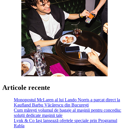
Articole recente
Monopostul McLaren al lui Lando Norris a parcat direct la
Kaufland Barbu Văcărescu din București
Cum mărești volumul de bagaje al mașinii pentru concediu:
soluții dedicate mașinii tale
Lynk & Co Iași lansează ofertele speciale prin Programul
Rabla