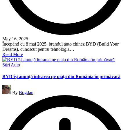
May 16, 2025
Începând cu 8 mai 2025, brandul auto chinez BYD (Build Your
Dreams), cunoscut pentru tehnologia…
Read More
Posted
Stiri Auto
in
BYD își anunță intrarea pe piața din România în primăvară
Posted
By
Bogdan
by