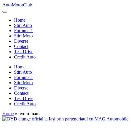
Skip
AutoMotorClub
to
Totul
content
despre
Home
masini
Stiri Auto
si
Formula 1
pasionatii
Stiri Moto
de
Diverse
masini
Contact
Test Drive
Credit Auto
Home
Stiri Auto
Formula 1
Stiri Moto
Diverse
Contact
Test Drive
Credit Auto
Home
»
byd romania