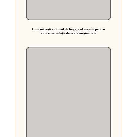
Cum mărești volumul de bagaje al mașinii pentru
concediu: soluții dedicate mașinii tale