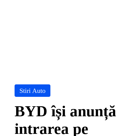
Posted
Stiri Auto
in
BYD își anunță
intrarea pe