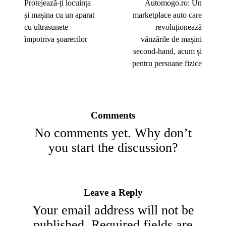
Protejează-ți locuința
Automogo.ro: Un
și mașina cu un aparat
marketplace auto care
cu ultrasunete
revoluționează
împotriva șoarecilor
vânzările de mașini
second-hand, acum și
pentru persoane fizice
Comments
No comments yet. Why don’t
you start the discussion?
Leave a Reply
Your email address will not be
published.
Required fields are