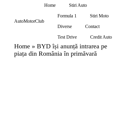
Home
Stiri Auto
Formula 1
Stiri Moto
Skip
AutoMotorClub
to
Diverse
Contact
Totul
content
despre
Test Drive
Credit Auto
masini
si
Home
»
BYD își anunță intrarea pe
pasionatii
piața din România în primăvară
de
masini