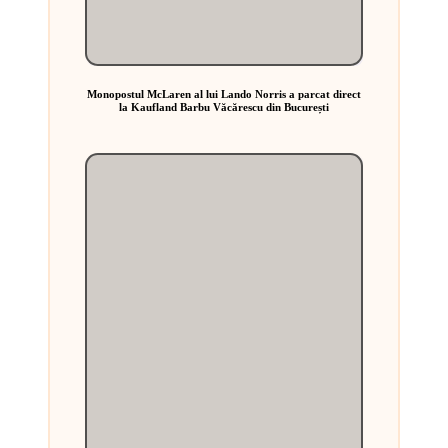
Monopostul McLaren al lui Lando Norris a parcat direct
la Kaufland Barbu Văcărescu din București