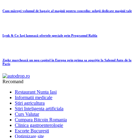
Cum mărești volumul de bagaje al mașinii pentru concediu: soluții dedicate mașinii tale
Lynk & Co Iași lansează ofertele speciale prin Programul Rabla
Zeekr marchează un nou capitol în Europa prin prima sa apariție la Salonul Auto de la
Paris
Recomand
Restaurant Nunta Iasi
Informatii medicale
Stiri agricultura
Stiri Inteligenta artificiala
Curs Valutar
Cumpara Bitcoin Romania
Clinica gastroenterologie
Escorte Bucuresti
Optimizare site