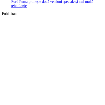
Ford Puma primește două versiuni speciale și mai multă
tehnologie
Publicitate