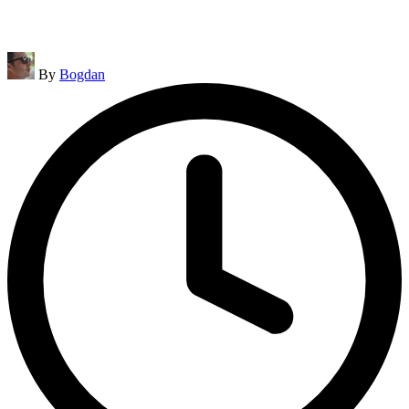
Posted
By
Bogdan
by