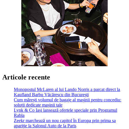
Articole recente
Monopostul McLaren al lui Lando Norris a parcat direct la
Kaufland Barbu Văcărescu din București
Cum mărești volumul de bagaje al mașinii pentru concediu:
soluții dedicate mașinii tale
Lynk & Co Iași lansează ofertele speciale prin Programul
Rabla
Zeekr marchează un nou capitol în Europa prin prima sa
apariție la Salonul Auto de la Paris