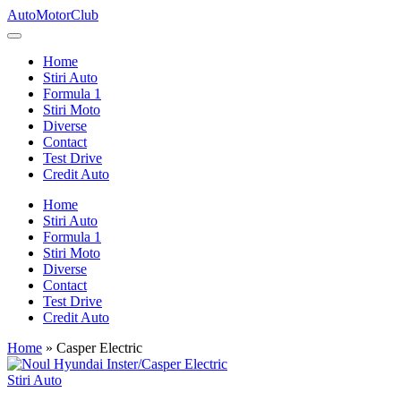
Skip
AutoMotorClub
to
Totul
content
despre
Home
masini
Stiri Auto
si
Formula 1
pasionatii
Stiri Moto
de
Diverse
masini
Contact
Test Drive
Credit Auto
Home
Stiri Auto
Formula 1
Stiri Moto
Diverse
Contact
Test Drive
Credit Auto
Home
»
Casper Electric
Posted
Stiri Auto
in