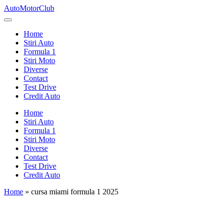
Skip
AutoMotorClub
to
Totul
content
despre
Home
masini
Stiri Auto
si
Formula 1
pasionatii
Stiri Moto
de
Diverse
masini
Contact
Test Drive
Credit Auto
Home
Stiri Auto
Formula 1
Stiri Moto
Diverse
Contact
Test Drive
Credit Auto
Home
»
cursa miami formula 1 2025