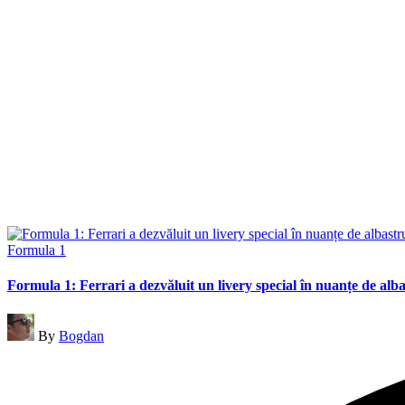
Posted
Formula 1
in
Formula 1: Ferrari a dezvăluit un livery special în nuanțe de a
Posted
By
Bogdan
by