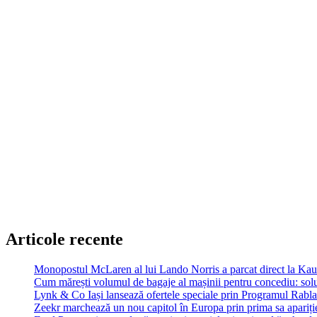
Articole recente
Monopostul McLaren al lui Lando Norris a parcat direct la Ka
Cum mărești volumul de bagaje al mașinii pentru concediu: soluț
Lynk & Co Iași lansează ofertele speciale prin Programul Rabla
Zeekr marchează un nou capitol în Europa prin prima sa apariție