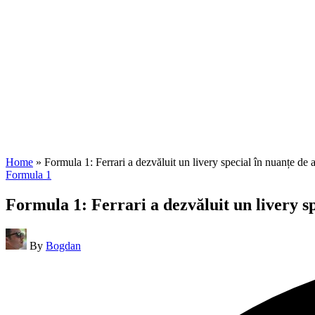
Home
»
Formula 1: Ferrari a dezvăluit un livery special în nuanțe d
Posted
Formula 1
in
Formula 1: Ferrari a dezvăluit un livery 
Posted
By
Bogdan
by