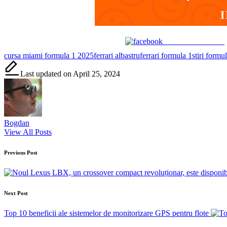
Share on Facebook
Tags:
cursa miami formula 1 2025
ferrari albastru
ferrari formula 1
stiri formu
Last updated on April 25, 2024
Bogdan
View All Posts
Post
Previous Post
navigation
Next Post
Top 10 beneficii ale sistemelor de monitorizare GPS pentru flote