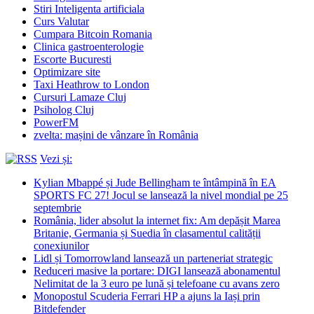
Stiri Inteligenta artificiala
Curs Valutar
Cumpara Bitcoin Romania
Clinica gastroenterologie
Escorte Bucuresti
Optimizare site
Taxi Heathrow to London
Cursuri Lamaze Cluj
Psiholog Cluj
PowerFM
zvelta: mașini de vânzare în România
Vezi și:
Kylian Mbappé și Jude Bellingham te întâmpină în EA
SPORTS FC 27! Jocul se lansează la nivel mondial pe 25
septembrie
România, lider absolut la internet fix: Am depășit Marea
Britanie, Germania și Suedia în clasamentul calității
conexiunilor
Lidl și Tomorrowland lansează un parteneriat strategic
Reduceri masive la portare: DIGI lansează abonamentul
Nelimitat de la 3 euro pe lună și telefoane cu avans zero
Monopostul Scuderia Ferrari HP a ajuns la Iași prin
Bitdefender