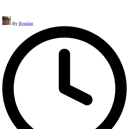
Posted
By
Bogdan
by