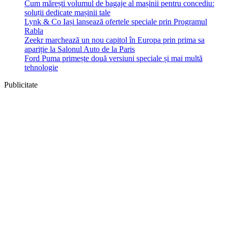
Cum mărești volumul de bagaje al mașinii pentru concediu:
soluții dedicate mașinii tale
Lynk & Co Iași lansează ofertele speciale prin Programul
Rabla
Zeekr marchează un nou capitol în Europa prin prima sa
apariție la Salonul Auto de la Paris
Ford Puma primește două versiuni speciale și mai multă
tehnologie
Publicitate