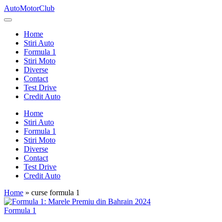
Skip
AutoMotorClub
to
Totul
content
despre
Home
masini
Stiri Auto
si
Formula 1
pasionatii
Stiri Moto
de
Diverse
masini
Contact
Test Drive
Credit Auto
Home
Stiri Auto
Formula 1
Stiri Moto
Diverse
Contact
Test Drive
Credit Auto
Home
»
curse formula 1
Posted
Formula 1
in