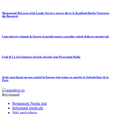
Monopostul McLaren al lui Lando Norris a parcat direct la Kaufland Barbu Văcărescu
din București
Cum mărești volumul de bagaje al mașinii pentru concediu: soluții dedicate mașinii tale
Lynk & Co Iași lansează ofertele speciale prin Programul Rabla
Zeekr marchează un nou capitol în Europa prin prima sa apariție la Salonul Auto de la
Paris
Recomand
Restaurant Nunta Iasi
Informatii medicale
Stiri agricultura