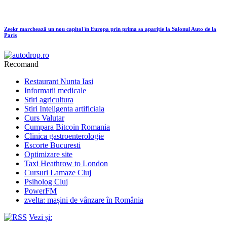
Zeekr marchează un nou capitol în Europa prin prima sa apariție la Salonul Auto de la
Paris
Recomand
Restaurant Nunta Iasi
Informatii medicale
Stiri agricultura
Stiri Inteligenta artificiala
Curs Valutar
Cumpara Bitcoin Romania
Clinica gastroenterologie
Escorte Bucuresti
Optimizare site
Taxi Heathrow to London
Cursuri Lamaze Cluj
Psiholog Cluj
PowerFM
zvelta: mașini de vânzare în România
Vezi și: