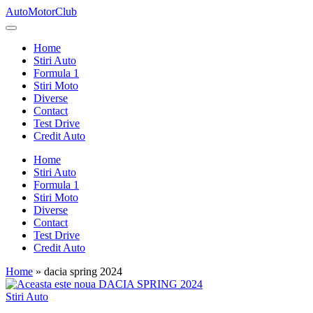
Skip
AutoMotorClub
to
Totul
content
despre
Home
masini
Stiri Auto
si
Formula 1
pasionatii
Stiri Moto
de
Diverse
masini
Contact
Test Drive
Credit Auto
Home
Stiri Auto
Formula 1
Stiri Moto
Diverse
Contact
Test Drive
Credit Auto
Home
»
dacia spring 2024
Posted
Stiri Auto
in