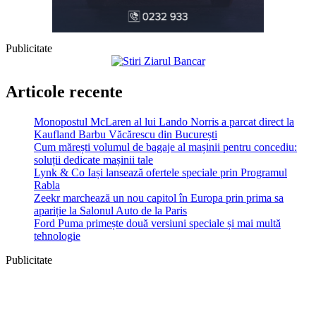
Publicitate
Articole recente
Monopostul McLaren al lui Lando Norris a parcat direct la
Kaufland Barbu Văcărescu din București
Cum mărești volumul de bagaje al mașinii pentru concediu:
soluții dedicate mașinii tale
Lynk & Co Iași lansează ofertele speciale prin Programul
Rabla
Zeekr marchează un nou capitol în Europa prin prima sa
apariție la Salonul Auto de la Paris
Ford Puma primește două versiuni speciale și mai multă
tehnologie
Publicitate