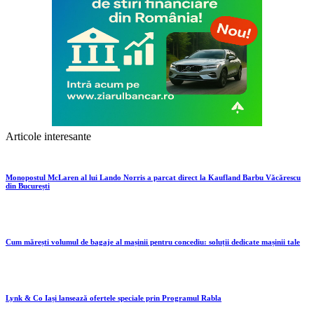
Articole interesante
Monopostul McLaren al lui Lando Norris a parcat direct la Kaufland Barbu Văcărescu
din București
Cum mărești volumul de bagaje al mașinii pentru concediu: soluții dedicate mașinii tale
Lynk & Co Iași lansează ofertele speciale prin Programul Rabla