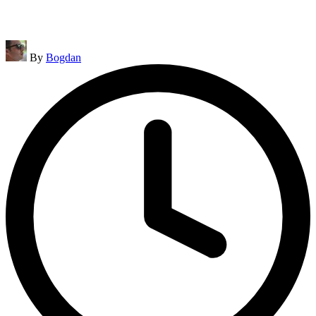
Posted
By
Bogdan
by