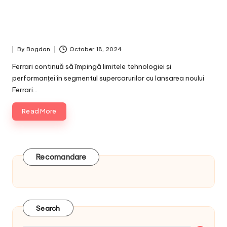
By
Bogdan
October 18, 2024
Posted
by
Ferrari continuă să împingă limitele tehnologiei și
performanței în segmentul supercarurilor cu lansarea noului
Ferrari…
Read More
Recomandare
Search