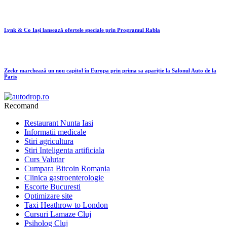
Lynk & Co Iași lansează ofertele speciale prin Programul Rabla
Zeekr marchează un nou capitol în Europa prin prima sa apariție la Salonul Auto de la
Paris
Recomand
Restaurant Nunta Iasi
Informatii medicale
Stiri agricultura
Stiri Inteligenta artificiala
Curs Valutar
Cumpara Bitcoin Romania
Clinica gastroenterologie
Escorte Bucuresti
Optimizare site
Taxi Heathrow to London
Cursuri Lamaze Cluj
Psiholog Cluj