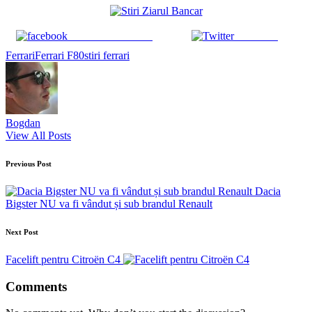
Share on Facebook
Post on X
Tags:
Ferrari
Ferrari F80
stiri ferrari
Bogdan
View All Posts
Post
Previous Post
navigation
Dacia
Bigster NU va fi vândut și sub brandul Renault
Next Post
Facelift pentru Citroën C4
Comments