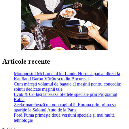
Articole recente
Monopostul McLaren al lui Lando Norris a parcat direct la
Kaufland Barbu Văcărescu din București
Cum mărești volumul de bagaje al mașinii pentru concediu:
soluții dedicate mașinii tale
Lynk & Co Iași lansează ofertele speciale prin Programul
Rabla
Zeekr marchează un nou capitol în Europa prin prima sa
apariție la Salonul Auto de la Paris
Ford Puma primește două versiuni speciale și mai multă
tehnologie