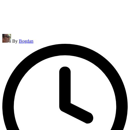
Posted
By
Bogdan
by