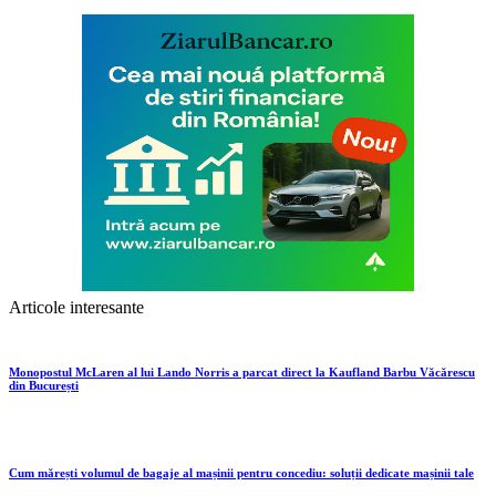
Articole interesante
Monopostul McLaren al lui Lando Norris a parcat direct la Kaufland Barbu Văcărescu
din București
Cum mărești volumul de bagaje al mașinii pentru concediu: soluții dedicate mașinii tale