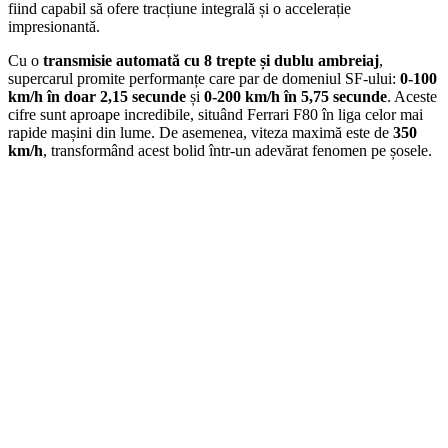
fiind capabil să ofere tracțiune integrală și o accelerație
impresionantă.
Cu o
transmisie automată cu 8 trepte și dublu ambreiaj
,
supercarul promite performanțe care par de domeniul SF-ului:
0-100
km/h în doar 2,15 secunde
și
0-200 km/h în 5,75 secunde
. Aceste
cifre sunt aproape incredibile, situând Ferrari F80 în liga celor mai
rapide mașini din lume. De asemenea, viteza maximă este de
350
km/h
, transformând acest bolid într-un adevărat fenomen pe șosele.