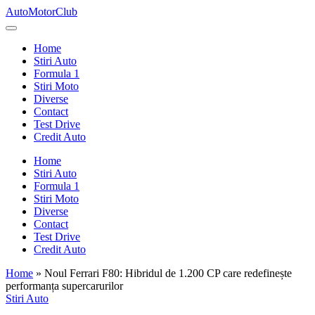
Skip
AutoMotorClub
to
Totul
content
despre
Home
masini
Stiri Auto
si
Formula 1
pasionatii
Stiri Moto
de
Diverse
masini
Contact
Test Drive
Credit Auto
Home
Stiri Auto
Formula 1
Stiri Moto
Diverse
Contact
Test Drive
Credit Auto
Home
»
Noul Ferrari F80: Hibridul de 1.200 CP care redefinește
performanța supercarurilor
Posted
Stiri Auto
in