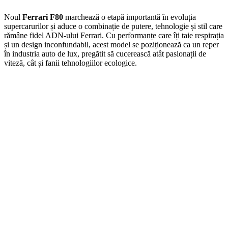
Noul
Ferrari F80
marchează o etapă importantă în evoluția
supercarurilor și aduce o combinație de putere, tehnologie și stil care
rămâne fidel ADN-ului Ferrari. Cu performanțe care îți taie respirația
și un design inconfundabil, acest model se poziționează ca un reper
în industria auto de lux, pregătit să cucerească atât pasionații de
viteză, cât și fanii tehnologiilor ecologice.