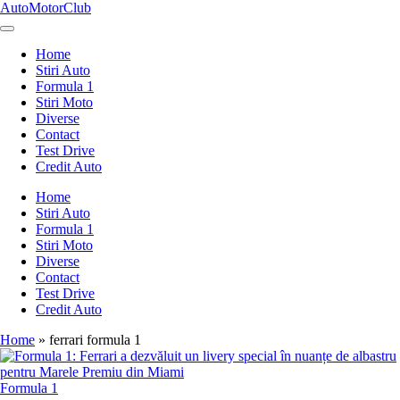
Skip
AutoMotorClub
to
Totul
content
despre
Home
masini
Stiri Auto
si
Formula 1
pasionatii
Stiri Moto
de
Diverse
masini
Contact
Test Drive
Credit Auto
Home
Stiri Auto
Formula 1
Stiri Moto
Diverse
Contact
Test Drive
Credit Auto
Home
»
ferrari formula 1
Posted
Formula 1