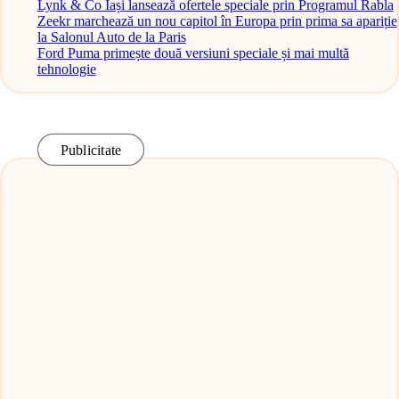
Lynk & Co Iași lansează ofertele speciale prin Programul Rabla
Zeekr marchează un nou capitol în Europa prin prima sa apariție
la Salonul Auto de la Paris
Ford Puma primește două versiuni speciale și mai multă
tehnologie
Publicitate