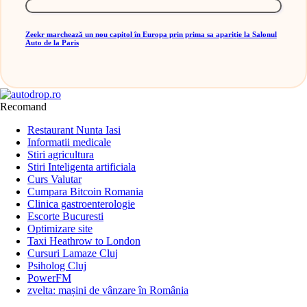
Zeekr marchează un nou capitol în Europa prin prima sa apariție la Salonul
Auto de la Paris
Recomand
Restaurant Nunta Iasi
Informatii medicale
Stiri agricultura
Stiri Inteligenta artificiala
Curs Valutar
Cumpara Bitcoin Romania
Clinica gastroenterologie
Escorte Bucuresti
Optimizare site
Taxi Heathrow to London
Cursuri Lamaze Cluj
Psiholog Cluj
PowerFM
zvelta: mașini de vânzare în România