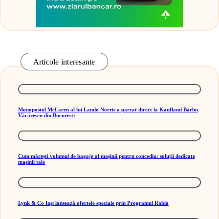
Articole interesante
Monopostul McLaren al lui Lando Norris a parcat direct la Kaufland Barbu
Văcărescu din București
Cum mărești volumul de bagaje al mașinii pentru concediu: soluții dedicate
mașinii tale
Lynk & Co Iași lansează ofertele speciale prin Programul Rabla