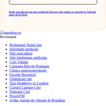
Zeekr marchează un nou capitol în Europa prin prima sa apariție la Salonul
Auto de la Paris
Recomand
Restaurant Nunta Iasi
Informatii medicale
Stiri agricultura
Stiri Inteligenta artificiala
Curs Valutar
Cumpara Bitcoin Romania
Clinica gastroenterologie
Escorte Bucuresti
Optimizare site
Taxi Heathrow to London
Cursuri Lamaze Cluj
Psiholog Cluj
PowerFM
zvelta: mașini de vânzare în România