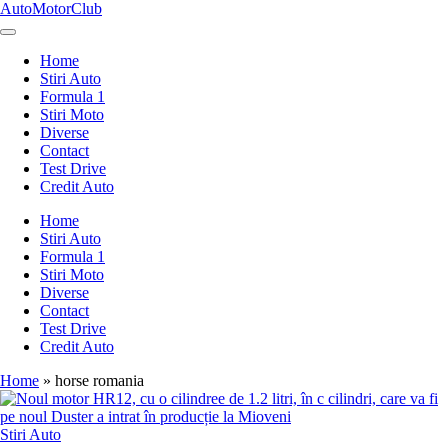
Skip
AutoMotorClub
to
Totul
content
despre
Home
masini
Stiri Auto
si
Formula 1
pasionatii
Stiri Moto
de
Diverse
masini
Contact
Test Drive
Credit Auto
Home
Stiri Auto
Formula 1
Stiri Moto
Diverse
Contact
Test Drive
Credit Auto
Home
»
horse romania
Posted
Stiri Auto