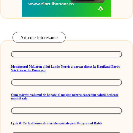
Articole interesante
Monopostul McLaren al lui Lando Norris a parcat direct la Kaufland Barbu
Văcărescu din București
Cum mărești volumul de bagaje al mașinii pentru concediu: soluții dedicate
mașinii tale
Lynk & Co Iași lansează ofertele speciale prin Programul Rabla