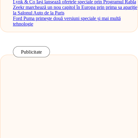
Lynk & Co Iași lansează ofertele speciale prin Programul Rabla
Zeekr marchează un nou capitol în Europa prin prima sa apariție
la Salonul Auto de la Paris
Ford Puma primește două versiuni speciale și mai multă
tehnologie
Publicitate