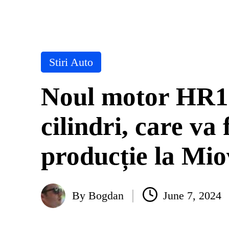
Posted
Stiri Auto
in
Noul motor HR12, 
cilindri, care va 
producție la Mio
By
Bogdan
June 7, 2024
Posted
by