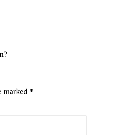
on?
re marked
*