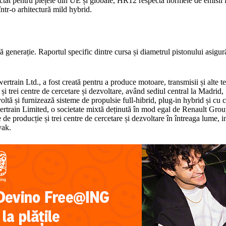
at pentru piețele din UE și globale, HR12 respectă normele de emisii E
ntr-o arhitectură mild hybrid.
nerație. Raportul specific dintre cursa și diametrul pistonului asigur
rain Ltd., a fost creată pentru a produce motoare, transmisii și alte te
și trei centre de cercetare și dezvoltare, având sediul central la Madri
oltă și furnizează sisteme de propulsie full-hibrid, plug-in hybrid și cu
train Limited, o societate mixtă deținută în mod egal de Renault Group
de producție și trei centre de cercetare și dezvoltare în întreaga lume, i
yak.