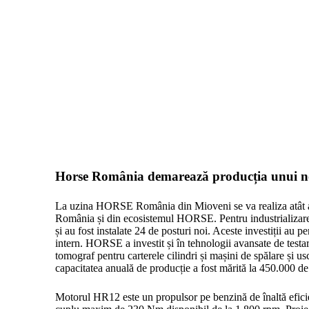
Horse România demarează producția unui no
La uzina HORSE România din Mioveni se va realiza atât asam
România și din ecosistemul HORSE. Pentru industrializarea
și au fost instalate 24 de posturi noi. Aceste investiții au pe
intern. HORSE a investit și în tehnologii avansate de testare
tomograf pentru carterele cilindri și mașini de spălare și usc
capacitatea anuală de producție a fost mărită la 450.000 d
Motorul HR12 este un propulsor pe benzină de înaltă efici