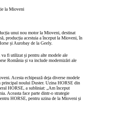
oducția unui nou motor la Mioveni, destinat
lună, producția acestuia a început la Mioveni, în
Horse și Aurobay de la Geely.
a fi utilizat și pentru alte modele ale
Horse România și va include modernizări ale
ioveni. Acesta echipează deja diverse modele
 în principal noului Duster. Uzina HORSE din
eneral HORSE, a subliniat: „Am început
a. Aceasta face parte dintr-o strategie
ic pentru HORSE, pentru uzina de la Mioveni și