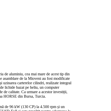
ia de aluminiu, cea mai mare de acest tip din
e asamblare de la Mioveni au fost modificate
i uzinarea carterelor cilindri, realizate integral
r de lichide bazat pe heliu, un computer
e de calitate. Ca urmare a acestor investiții,
uzina HORSE din Bursa, Turcia.
ximă de 96 kW (130 CP) la 4.500 rpm și un