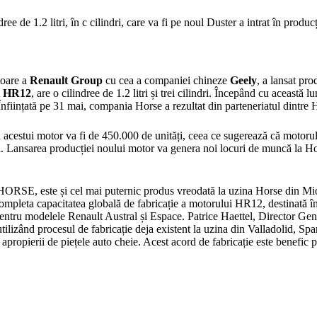
toare a
Renault Group
cu cea a companiei chineze
Geely
, a lansat pr
t
HR12
, are o cilindree de 1.2 litri și trei cilindri. Începând cu această 
ințată pe 31 mai, compania Horse a rezultat din parteneriatul dintre 
acestui motor va fi de 450.000 de unități, ceea ce sugerează că motorul v
cia. Lansarea producției noului motor va genera noi locuri de muncă la 
 HORSE, este și cel mai puternic produs vreodată la uzina Horse din M
 completa capacitatea globală de fabricație a motorului HR12, destinată
pentru modelele Renault Austral și Espace. Patrice Haettel, Director G
izând procesul de fabricație deja existent la uzina din Valladolid, Spani
ă apropierii de piețele auto cheie. Acest acord de fabricație este benef