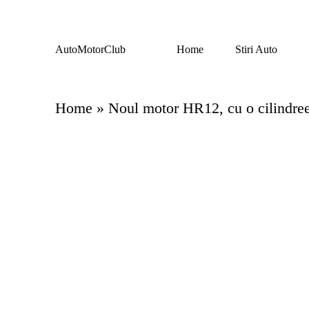
Skip
AutoMotorClub
Home
Stiri Auto
to
Totul
content
despre
masini
si
Home
»
Noul motor HR12, cu o cilindree d
pasionatii
de
masini