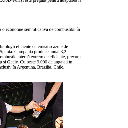
U6D-Full și este pregătit pentru adaptarea la
ă o economie semnificativă de combustibil în
hnologii eficiente cu emisii scăzute de
d, Spania. Compania produce anual 3,2
 combustie internă extrem de eficiente, precum
 și Geely. Cu peste 9.000 de angajați în
nclusiv în Argentina, Brazilia, Chile,