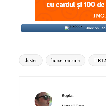
Share on Fa
duster
horse romania
HR1
Tags:
Bogdan
View All Posts