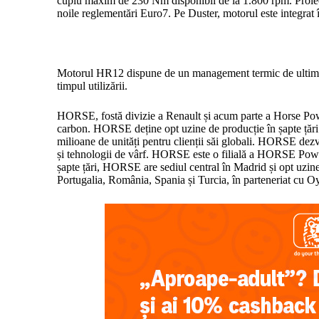
cuplu maxim de 230 Nm disponibil de la 1.800 rpm. Proiect
noile reglementări Euro7. Pe Duster, motorul este integrat î
Motorul HR12 dispune de un management termic de ultimă ge
timpul utilizării.
HORSE, fostă divizie a Renault și acum parte a Horse Powert
carbon. HORSE deține opt uzine de producție în șapte țări 
milioane de unități pentru clienții săi globali. HORSE dezv
și tehnologii de vârf. HORSE este o filială a HORSE Power
șapte țări, HORSE are sediul central în Madrid și opt uzine 
Portugalia, România, Spania și Turcia, în parteneriat cu O