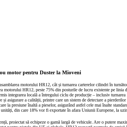
u motor pentru Duster la Mioveni
blarea motorului HR12, cât și turnarea carterelor cilindri în turnător
 motorului HR12, peste 75% din posturile de lucru existente pe linia d
rmis integrarea locală a întregului ciclu de producție – inclusiv turnarea ș
 și asigurare a calității, printre care un sistem de detectare a pierderilo
are la presiune înaltă a pieselor, asigurând astfel cele mai înalte standard
e unități, din care 18% vor fi exportate în afara Uniunii Europene, la 
ență, proiectat să echipeze o gamă largă de vehicule. Are o putere ma