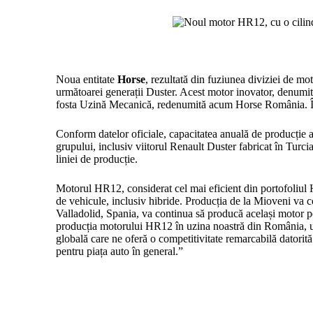
Noua entitate
Horse
, rezultată din fuziunea diviziei de mo
următoarei generații Duster. Acest motor inovator, denumi
fosta Uzină Mecanică, redenumită acum Horse România. Înfi
Conform datelor oficiale, capacitatea anuală de producție a 
grupului, inclusiv viitorul Renault Duster fabricat în Tur
liniei de producție.
Motorul HR12, considerat cel mai eficient din portofoliul
de vehicule, inclusiv hibride. Producția de la Mioveni va
Valladolid, Spania, va continua să producă același motor 
producția motorului HR12 în uzina noastră din România, util
globală care ne oferă o competitivitate remarcabilă datorit
pentru piața auto în general.”